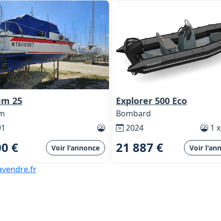
m 25
Explorer 500 Eco
m
Bombard
91
2024
1 x
00 €
21 887 €
Voir l'annonce
Voir l'an
vendre.fr