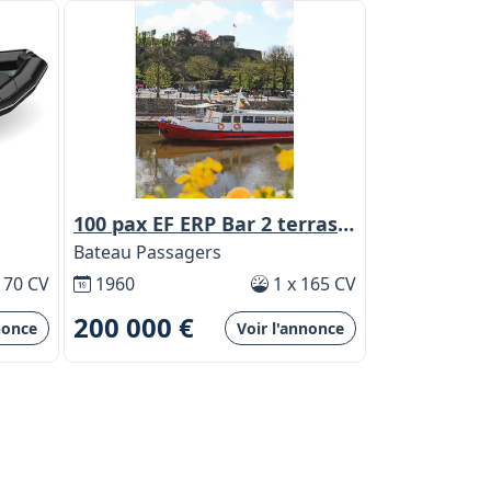
100 pax EF ERP Bar 2 terrasses
Bateau Passagers
 70 CV
1960
1 x 165 CV
200 000 €
nonce
Voir l'annonce