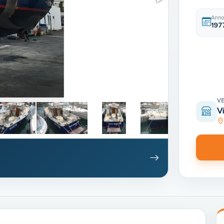
Anno
197
V
V