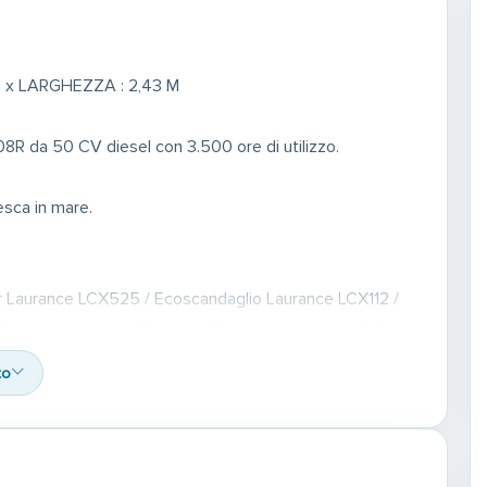
 x LARGHEZZA : 2,43 M
R da 50 CV diesel con 3.500 ore di utilizzo.
sca in mare.
tter Laurance LCX525 / Ecoscandaglio Laurance LCX112 /
miglia nautiche / Bussola / Faretto anteriore / VHF
 di servizio 220 A / 1 batteria per frigorifero / Prese
to
con pompa / Serbatoio acqua dolce da 60 litri / Doccia /