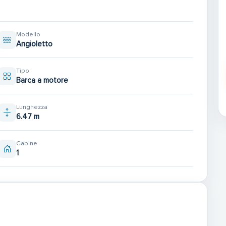
Modello
Angioletto
camente al 06-07-33-75-35 ( Lasciaci un messaggio se
Tipo
Barca a motore
Lunghezza
6.47 m
Cabine
1