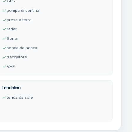
GPS
pompa di sentina
presa a terra
radar
Sonar
sonda da pesca
tracciatore
VHF
tendalino
tenda da sole