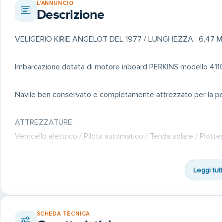
L'ANNUNCIO
Descrizione
VELIGERIO KIRIE ANGELOT DEL 1977 / LUNGHEZZA : 6,47 M
Imbarcazione dotata di motore inboard PERKINS modello 41108
Navile ben conservato e completamente attrezzato per la pe
ATTREZZATURE:
Verricello elettrico / Pilota automatico / Tenda solare / Plo
Sonar B260 1KgW sotto coperta / Radar Furuno ? Portata 1600 
fisso Navicom / 2 caricabatterie automatici Kristec / 2 batterie
Leggi tut
12V e 120V / Piattaforma di verricello e porta canne / Vivier 
Armamento?
SCHEDA TECNICA
PREZZO AL CONTANTE : 14.000 ?