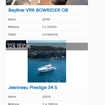
Bayliner VR6 BOWRIDER OB
Anno :
2018
Motore :
1 x 200ch
Stato :
occasione
Posto barca
124 900 €
Jeanneau Prestige 34 S
Anno :
2009
Motore :
2 x 260ch