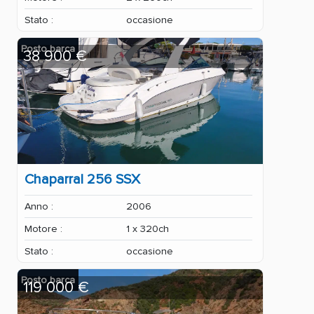
Stato :
occasione
Posto barca
38 900 €
Chaparral 256 SSX
Anno :
2006
Motore :
1 x 320ch
Stato :
occasione
Posto barca
119 000 €