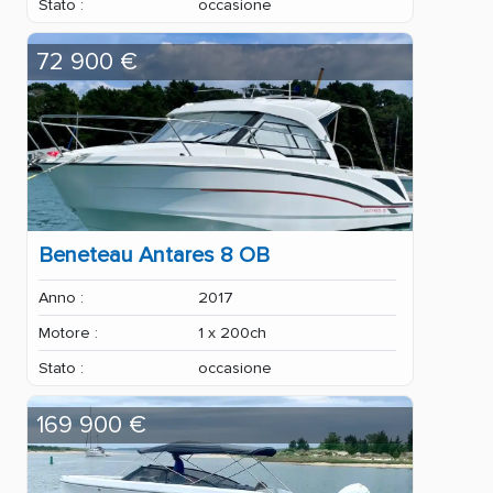
Stato :
occasione
72 900 €
Beneteau Antares 8 OB
Anno :
2017
Motore :
1 x 200ch
Stato :
occasione
169 900 €