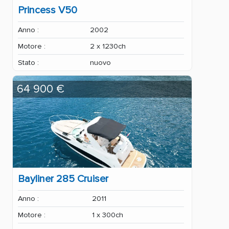
Princess V50
Anno :
2002
Motore :
2 x 1230ch
Stato :
nuovo
64 900 €
Bayliner 285 Cruiser
Anno :
2011
Motore :
1 x 300ch