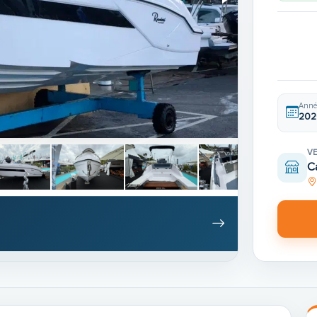
Anné
202
V