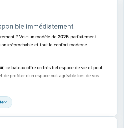
isponible immédiatement
utrement ? Voici un modèle de
2026
, parfaitement
tion irréprochable et tout le confort moderne.
ur
, ce bateau offre un très bel espace de vie et peut
 de profiter d’un espace nuit agréable lors de vos
ite
t des journées en mer sous le signe de la détente et du
u douce, évier extérieur, mat de ski nautique,