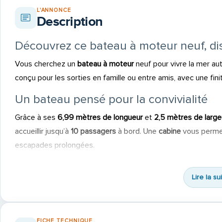
L'ANNONCE
Description
Découvrez ce bateau à moteur neuf, d
Vous cherchez un
bateau à moteur
neuf pour vivre la mer a
conçu pour les sorties en famille ou entre amis, avec une fini
Un bateau pensé pour la convivialité
Grâce à ses
6,99 mètres de longueur
et
2,5 mètres de large
accueillir jusqu’à
10 passagers
à bord. Une
cabine
vous permet
escapades prolongées.
Équipements complets pour vos loisirs
Lire la su
La liste des équipements vous garantit un confort maximal e
plaisir :
banc de cockpit, banquettes extérieures, bimini, douchette ea
FICHE TECHNIQUE