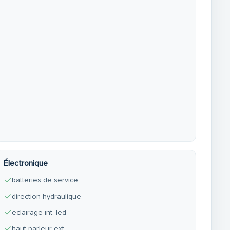
Électronique
batteries de service
direction hydraulique
eclairage int. led
haut-parleur ext.