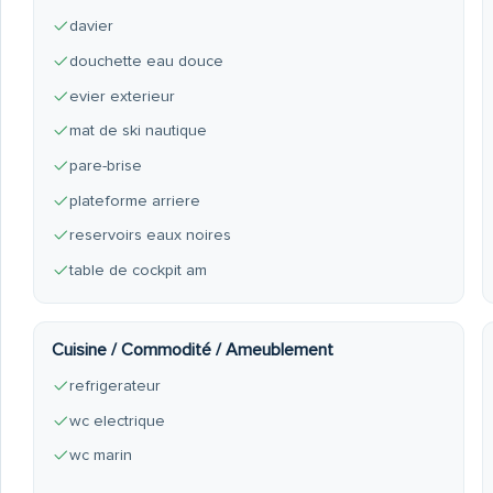
davier
douchette eau douce
evier exterieur
mat de ski nautique
pare-brise
plateforme arriere
reservoirs eaux noires
table de cockpit am
Cuisine / Commodité / Ameublement
refrigerateur
wc electrique
wc marin