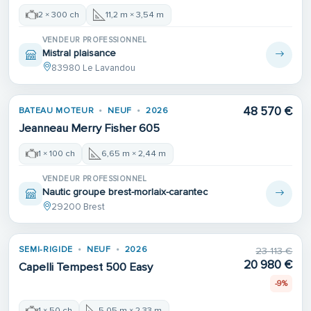
2 × 300 ch
11,2 m × 3,54 m
VENDEUR PROFESSIONNEL
Mistral plaisance
83980 Le Lavandou
48 570 €
BATEAU MOTEUR
NEUF
2026
Jeanneau Merry Fisher 605
1 × 100 ch
6,65 m × 2,44 m
VENDEUR PROFESSIONNEL
Nautic groupe brest-morlaix-carantec
29200 Brest
SEMI-RIGIDE
NEUF
2026
23 113 €
20 980 €
Capelli Tempest 500 Easy
-9%
1 × 50 ch
5,05 m × 2,33 m