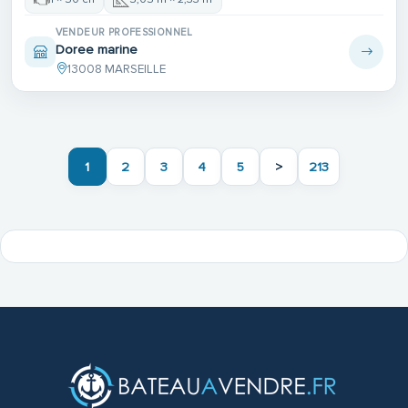
VENDEUR PROFESSIONNEL
Doree marine
13008 MARSEILLE
1
2
3
4
5
>
213