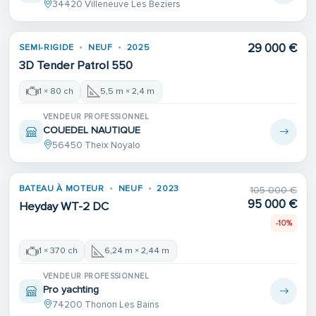
34420 Villeneuve Les Beziers
29 000 €
SEMI-RIGIDE
NEUF
2025
3D Tender Patrol 550
1 × 80 ch
5,5 m × 2,4 m
VENDEUR PROFESSIONNEL
COUEDEL NAUTIQUE
56450 Theix Noyalo
BATEAU À MOTEUR
NEUF
2023
105 000 €
95 000 €
Heyday WT-2 DC
-10%
1 × 370 ch
6,24 m × 2,44 m
VENDEUR PROFESSIONNEL
Pro yachting
74200 Thonon Les Bains