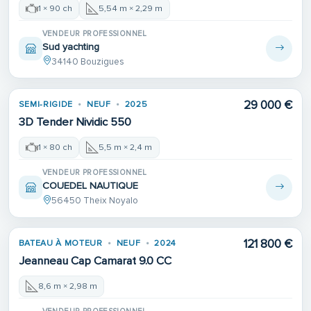
1 × 90 ch
5,54 m × 2,29 m
VENDEUR PROFESSIONNEL
Sud yachting
34140 Bouzigues
29 000 €
SEMI-RIGIDE
NEUF
2025
3D Tender Nividic 550
1 × 80 ch
5,5 m × 2,4 m
VENDEUR PROFESSIONNEL
COUEDEL NAUTIQUE
56450 Theix Noyalo
121 800 €
BATEAU À MOTEUR
NEUF
2024
Jeanneau Cap Camarat 9.0 CC
8,6 m × 2,98 m