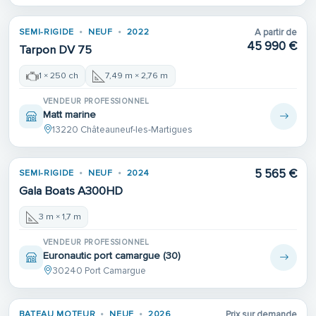
SEMI-RIGIDE
NEUF
2022
A partir de
45 990 €
Tarpon DV 75
1 × 250 ch
7,49 m × 2,76 m
VENDEUR PROFESSIONNEL
Matt marine
13220 Châteauneuf-les-Martigues
5 565 €
SEMI-RIGIDE
NEUF
2024
Gala Boats A300HD
3 m × 1,7 m
VENDEUR PROFESSIONNEL
Euronautic port camargue (30)
30240 Port Camargue
BATEAU MOTEUR
NEUF
2026
Prix sur demande