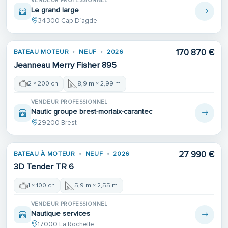
VENDEUR PROFESSIONNEL
Le grand large
34300 Cap D`agde
170 870 €
BATEAU MOTEUR
NEUF
2026
Jeanneau Merry Fisher 895
2 × 200 ch
8,9 m × 2,99 m
VENDEUR PROFESSIONNEL
Nautic groupe brest-morlaix-carantec
29200 Brest
27 990 €
BATEAU À MOTEUR
NEUF
2026
3D Tender TR 6
1 × 100 ch
5,9 m × 2,55 m
VENDEUR PROFESSIONNEL
Nautique services
17000 La Rochelle