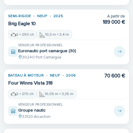
SEMI-RIGIDE
NEUF
2025
A partir de
189 000 €
Brig Eagle 10
2 × 250 ch
10,3 m × 3,4 m
VENDEUR PROFESSIONNEL
Euronautic port camargue (30)
30240 Port Camargue
70 600 €
BATEAU À MOTEUR
NEUF
2006
Four Winns Vista 318
2 × 270 ch
10,05 m × 3,25 m
VENDEUR PROFESSIONNEL
Groupe nautic
33120 Arcachon