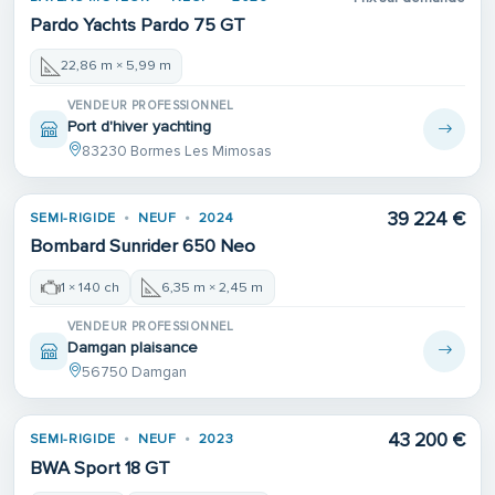
Pardo Yachts Pardo 75 GT
22,86 m × 5,99 m
VENDEUR PROFESSIONNEL
Port d'hiver yachting
83230 Bormes Les Mimosas
39 224 €
SEMI-RIGIDE
NEUF
2024
Bombard Sunrider 650 Neo
1 × 140 ch
6,35 m × 2,45 m
VENDEUR PROFESSIONNEL
Damgan plaisance
56750 Damgan
43 200 €
SEMI-RIGIDE
NEUF
2023
BWA Sport 18 GT