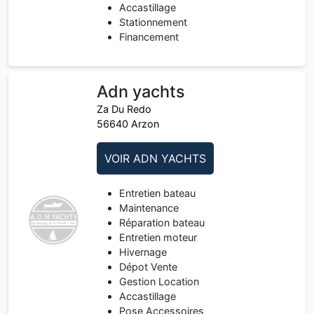
Accastillage
Stationnement
Financement
Adn yachts
Za Du Redo
56640 Arzon
VOIR ADN YACHTS
Entretien bateau
Maintenance
Réparation bateau
Entretien moteur
Hivernage
Dépot Vente
Gestion Location
Accastillage
Pose Accessoires