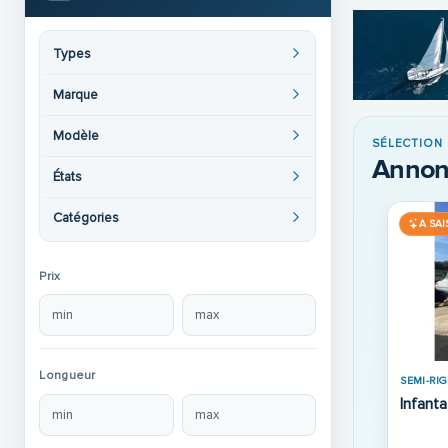
Types
Marque
Modèle
SÉLECTION
Annon
États
Catégories
A SAI
Prix
Longueur
SEMI-RIG
Infant