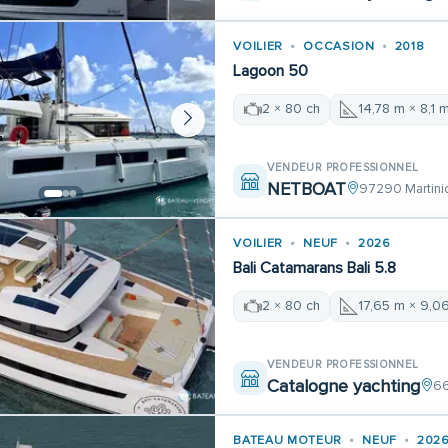
VOILIER
OCCASION
2018
Lagoon 50
2 × 80 ch
14,78 m × 8,1 
VENDEUR PROFESSIONNEL
NETBOAT
97290 Martini
VOILIER
NEUF
2026
Bali Catamarans Bali 5.8
2 × 80 ch
17,65 m × 9,0
VENDEUR PROFESSIONNEL
Catalogne yachting
6
BATEAU MOTEUR
NEUF
202