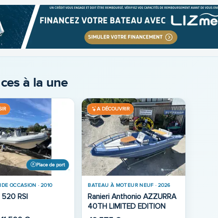
ces à la une
SIR
A DÉCOUVRIR
Place de port
IDE OCCASION · 2010
BATEAU À MOTEUR NEUF · 2026
a 520 RSI
Ranieri Anthonio AZZURRA
40TH LIMITED EDITION