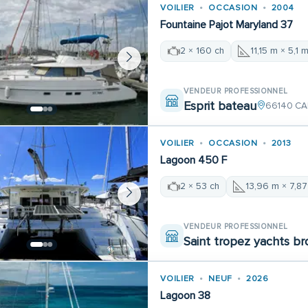
VOILIER
OCCASION
2004
Fountaine Pajot Maryland 37
2 × 160 ch
11,15 m × 5,1 
VENDEUR PROFESSIONNEL
Esprit bateau
66140 CA
VOILIER
OCCASION
2013
Lagoon 450 F
2 × 53 ch
13,96 m × 7,8
VENDEUR PROFESSIONNEL
Saint tropez yachts br
VOILIER
NEUF
2026
Lagoon 38