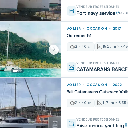
VENDEUR PROFESSIONNEL
Port navy service
1323
VOILIER
OCCASION
2017
Outremer 51
2 × 40 ch
15,27 m × 7,4
VENDEUR PROFESSIONNEL
CATAMARANS BARCEL
VOILIER
OCCASION
2022
Bali Catamarans Catspace Voil
2 × 40 ch
11,71 m × 6,55
VENDEUR PROFESSIONNEL
Brise marine yachting