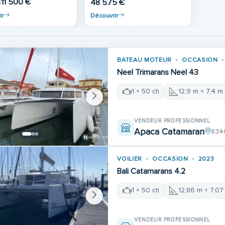
11 500 €
48 575 €
€
ir
Découvrir
BATEAU MOTEUR
OCCASION
Neel Trimarans Neel 43
1 × 50 ch
12,9 m × 7,4 m
VENDEUR PROFESSIONNEL
Apaca Catamaran
834
VOILIER
OCCASION
2023
Bali Catamarans 4.2
1 × 50 ch
12,86 m × 7,07
VENDEUR PROFESSIONNEL