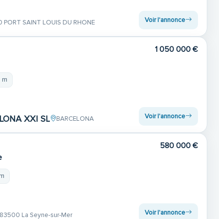
Voir l'annonce
0 PORT SAINT LOUIS DU RHONE
1 050 000 €
5 m
Voir l'annonce
ONA XXI SL
BARCELONA
580 000 €
e
 m
Voir l'annonce
83500 La Seyne-sur-Mer