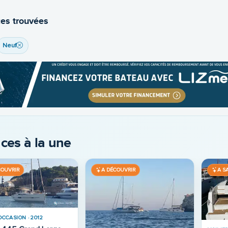
es trouvées
Neuf
ces à la une
Dépôt-Vente
COUVRIR
A DÉCOUVRIR
A D
Place de port