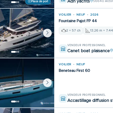
Adn yachts
56640 Arzo
Place de port
VOILIER
NEUF
2026
Fountaine Pajot FP 44
2 × 57 ch
13,26 m × 7,4
VENDEUR PROFESSIONNEL
Canet boat plaisance
VOILIER
NEUF
Beneteau First 60
VENDEUR PROFESSIONNEL
Accastillage diffusion 