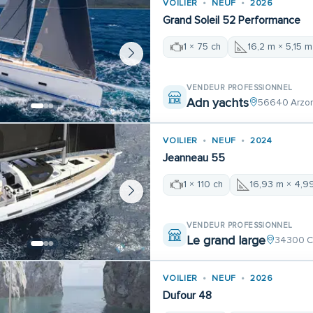
VOILIER
NEUF
2026
Grand Soleil 52 Performance
1 × 75 ch
16,2 m × 5,15 m
VENDEUR PROFESSIONNEL
Adn yachts
56640 Arzo
VOILIER
NEUF
2024
Jeanneau 55
1 × 110 ch
16,93 m × 4,9
VENDEUR PROFESSIONNEL
Le grand large
34300 C
VOILIER
NEUF
2026
Dufour 48