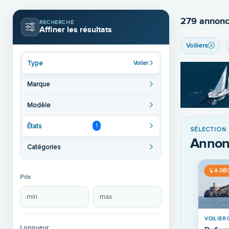
279 annonc
RECHERCHE
Affiner les résultats
Voiliers
Type
Voilier
Marque
Modèle
États
1
SÉLECTION
Annon
Catégories
R
A DÉCOUVRIR
A DÉ
Prix
Longueur