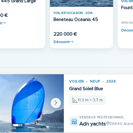
OCCASION · 1998
VOILIE
VOILIER OCCASION · 1983
au Oceanis 351
Benet
Gib Sea 126
0 €
184 
81 000 €
ir
Découv
Découvrir
VOILIER
NEUF
2026
Grand Soleil Blue
11,3 m × 3,7 m
VENDEUR PROFESSIONNEL
Adn yachts
56640 Arzo