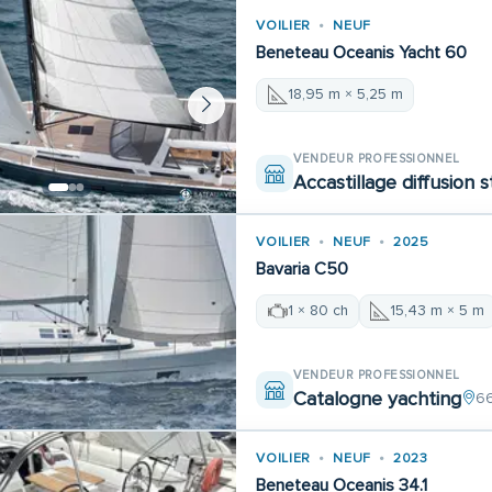
VOILIER
NEUF
Beneteau Oceanis Yacht 60
18,95 m × 5,25 m
VENDEUR PROFESSIONNEL
Accastillage diffusion 
VOILIER
NEUF
2025
Bavaria C50
1 × 80 ch
15,43 m × 5 m
VENDEUR PROFESSIONNEL
Catalogne yachting
6
VOILIER
NEUF
2023
Beneteau Oceanis 34.1