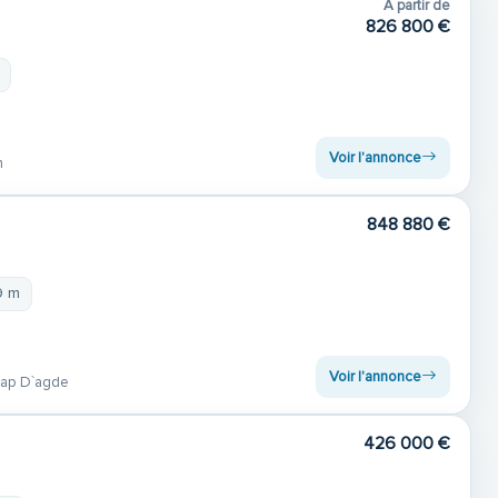
A partir de
826 800 €
Voir l'annonce
n
848 880 €
9 m
Voir l'annonce
ap D`agde
426 000 €