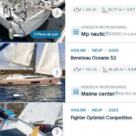
1 × 29 ch
10,77 m × 3,57
VENDEUR PROFESSIONNEL
Mp nautic
83980 Le Lav
Place de port
VOILIER
NEUF
2025
Beneteau Oceanis 52
1 × 110 ch
16,28 m × 4,8
VENDEUR PROFESSIONNEL
Marine center
66750 St
VOILIER
NEUF
2023
Fighter Optimist Competition