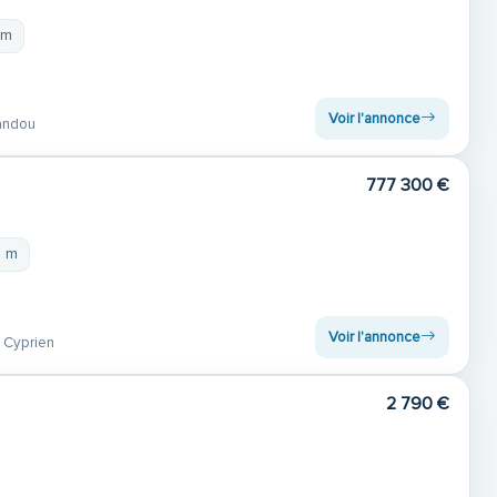
 m
Voir l'annonce
andou
777 300 €
4 m
Voir l'annonce
 Cyprien
2 790 €