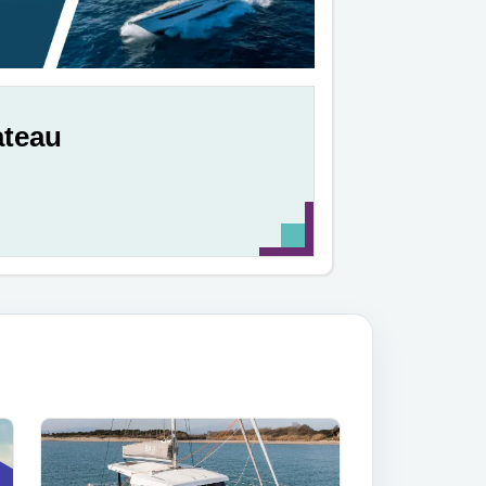
ateau
e