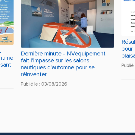
Résul
pour 
t
Dernière minute - NVequipement
plais
itime
fait l'impasse sur les salons
ssant
Publié
nautiques d'automne pour se
réinventer
Publié le : 03/08/2026