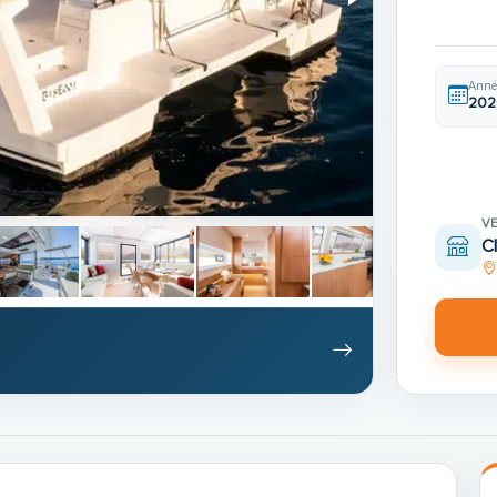
Anné
202
V
Cl