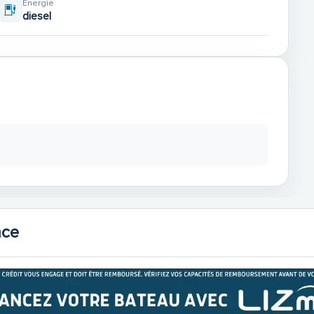
Énergie
diesel
nce