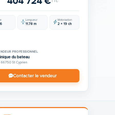
404 724 €
TTC
e
Longueur
Motorisation
6
11.78 m
2 × 19 ch
ENDEUR PROFESSIONNEL
inique du bateau
66750 St Cyprien
Contacter le vendeur