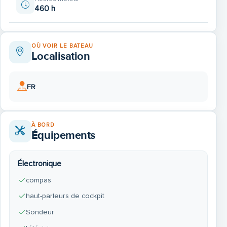
460 h
OÙ VOIR LE BATEAU
Localisation
FR
À BORD
Équipements
Électronique
compas
haut-parleurs de cockpit
Sondeur