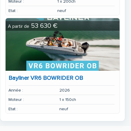
Moteur :
1 x 200ch
Etat :
neuf
53 630 €
A partir de
Bayliner VR6 BOWRIDER OB
Année :
2026
Moteur :
1 x 150ch
Etat :
neuf