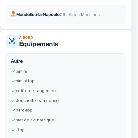
Mandelieu-la-Napoule
06 · Alpes-Maritimes
À BORD
Équipements
Autre
bimini
bimini top
coffre de rangement
douchette eau douce
hard-top
mat de ski nautique
t-top