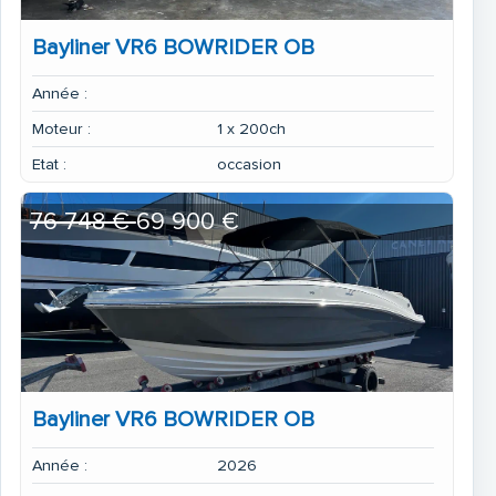
Bayliner VR6 BOWRIDER OB
Année :
Moteur :
1 x 200ch
Etat :
occasion
76 748 €
69 900 €
Bayliner VR6 BOWRIDER OB
Année :
2026