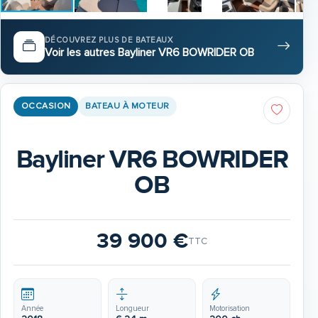
DÉCOUVREZ PLUS DE BATEAUX
Voir les autres Bayliner VR6 BOWRIDER OB
OCCASION
BATEAU À MOTEUR
Bayliner VR6 BOWRIDER
OB
39 900 €
TTC
Année
Longueur
Motorisation