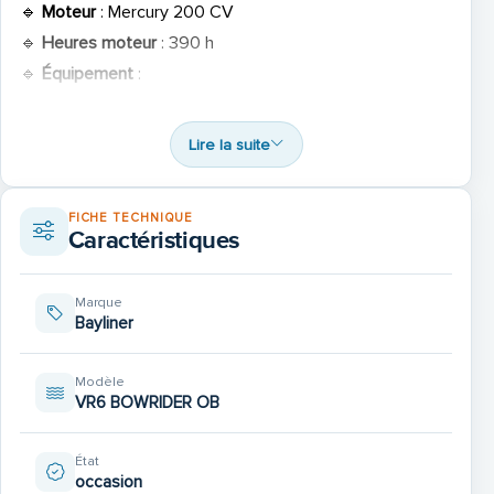
🔹
Moteur
: Mercury 200 CV
🔹
Heures moteur
: 390 h
🔹
Équipement
:
T-Top
Lire la suite
Tour de wake
Revêtement Seadek
Feux sous-marins
FICHE TECHNIQUE
Caractéristiques
Poste audio Bluetooth
🔹
Entretien
:
Marque
Bayliner
Révisions effectuées régulièrement
Toutes les factures disponibles
Modèle
VR6 BOWRIDER OB
Bateau très propre, aucun frais à prévoir, prêt à prendre
la mer immédiatement.
État
occasion