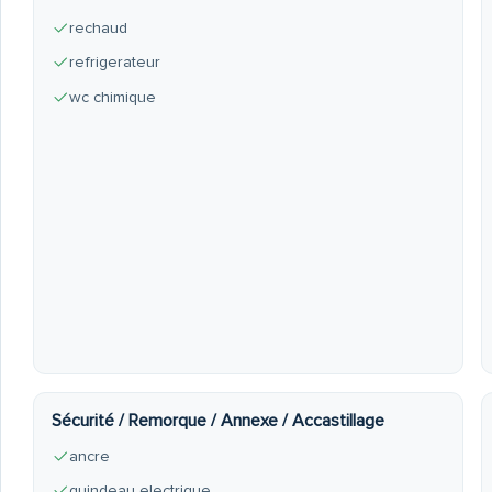
rechaud
refrigerateur
wc chimique
Sécurité / Remorque / Annexe / Accastillage
ancre
guindeau electrique