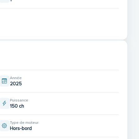
thouse)
cing)
Année
2025
HAT ACCASTILLAGE USHIP- CARRY YACHTING)
Puissance
150 ch
 ET OCCASIONS :
 BAYLINER, WHITE SHARK, SELVA, CAP CAMARAT,
Type de moteur
DER, RANIERI, KARNIC..
Hors-bord