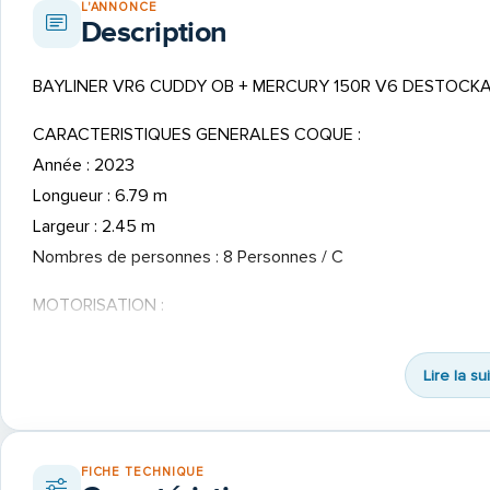
L'ANNONCE
Description
BAYLINER VR6 CUDDY OB + MERCURY 150R V6 DESTOCK
CARACTERISTIQUES GENERALES COQUE :
Année : 2023
Longueur : 6.79 m
Largeur : 2.45 m
Nombres de personnes : 8 Personnes / C
MOTORISATION :
Marque : MERCURY
Modèle : 150 RACING V6
Lire la su
Cylindrée : 3.4L
Commandes : Electriques
Relevage : Electrique
FICHE TECHNIQUE
Année : 2025