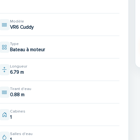
Modèle
VR6 Cuddy
Type
Bateau à moteur
Longueur
6.79 m
Tirant d'eau
0.88 m
Cabines
1
E
Salles d'eau
1