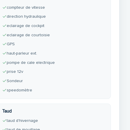
compteur de vitesse
direction hydraulique
eclairage de cockpit
eclairage de courtoisie
GPS
haut-parleur ext.
pompe de cale electrique
prise 12v
Sondeur
speedomètre
Taud
taud d'hivernage
taud de mouillage