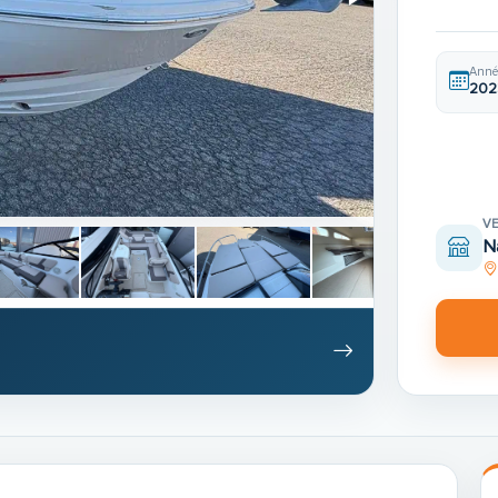
Anné
202
V
N