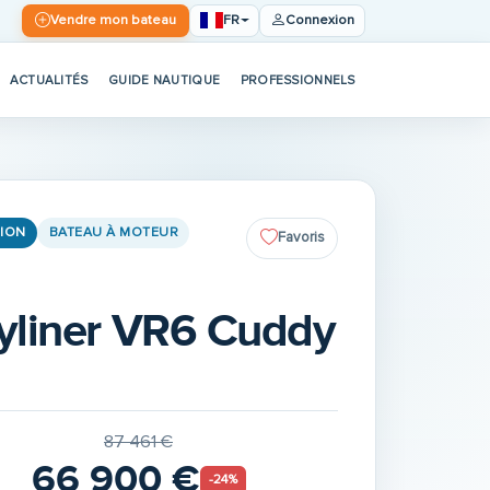
FR
Vendre mon bateau
Connexion
ACTUALITÉS
GUIDE NAUTIQUE
PROFESSIONNELS
ION
BATEAU À MOTEUR
Favoris
yliner VR6 Cuddy
87 461 €
66 900 €
-24%