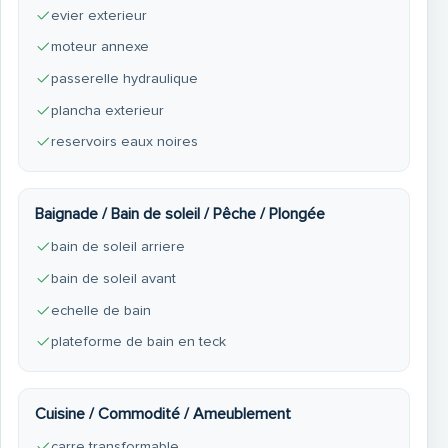
Boats, Ranieri
evier exterieur
Nos secteurs: Port Camargue, Grau du Roi, Grande
moteur annexe
Motte, Carnon, Palavas, CAP d’Agde, Sète, Nîmes,
passerelle hydraulique
Montpellier, Arles, Ales, Arcachon, Hendaye, Occitanie,
plancha exterieur
Les Saintes Maries de la mer
reservoirs eaux noires
Baignade / Bain de soleil / Pêche / Plongée
bain de soleil arriere
bain de soleil avant
echelle de bain
plateforme de bain en teck
Cuisine / Commodité / Ameublement
carre transformable