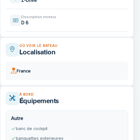
Z-Drive
Description moteur
D 6
OÙ VOIR LE BATEAU
Localisation
France
À BORD
Équipements
Autre
banc de cockpit
banquettes exterieures