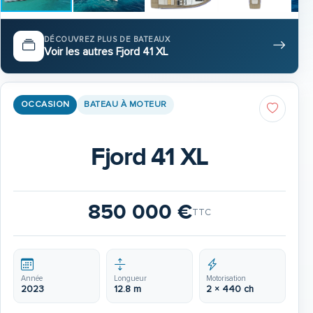
DÉCOUVREZ PLUS DE BATEAUX
Voir les autres Fjord 41 XL
OCCASION
BATEAU À MOTEUR
Fjord 41 XL
850 000 €
TTC
Année
Longueur
Motorisation
2023
12.8 m
2 × 440 ch