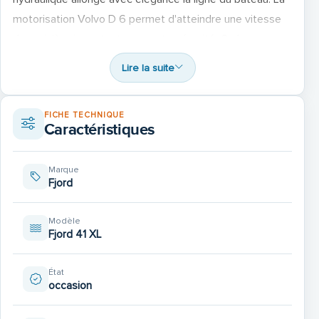
motorisation Volvo D 6 permet d'atteindre une vitesse
de croisière importante en toute sécurité. Ce bateau
réunit beaucoup de qualités pour la vie à bord et la
Lire la suite
navigation. La TVA est récupérable. Visite possible sur
rendez - vous. N'hésitez pas à nous contacter si vous
FICHE TECHNIQUE
souhaitez plus d'informations.
Caractéristiques
Marque
Fjord
Modèle
Fjord 41 XL
État
occasion