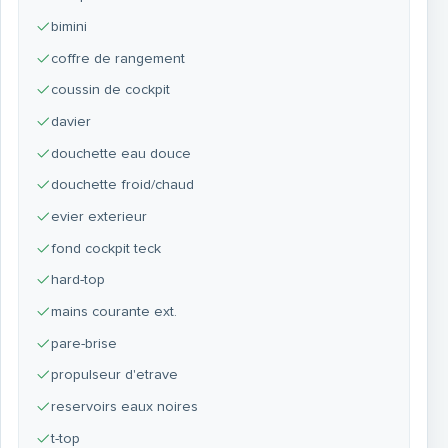
bimini
coffre de rangement
coussin de cockpit
davier
douchette eau douce
douchette froid/chaud
evier exterieur
fond cockpit teck
hard-top
mains courante ext.
pare-brise
propulseur d'etrave
reservoirs eaux noires
t-top