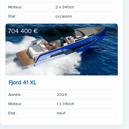
Moteur :
2 x 340ch
Etat :
occasion
704 400 €
Fjord 41 XL
Année :
2024
Moteur :
1 x 340ch
Etat :
neuf