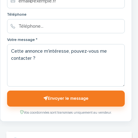
Facile à manœuvrer
Téléphone
Bon état général
Prêt à naviguer
Votre message *
Envoyer le message
Vos coordonnées sont transmises uniquement au vendeur.