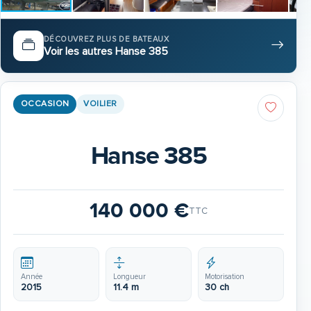
DÉCOUVREZ PLUS DE BATEAUX
Voir les autres Hanse 385
OCCASION
VOILIER
Hanse 385
140 000 €
TTC
Année
Longueur
Motorisation
2015
11.4 m
30 ch