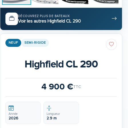
DÉCOUVREZ PLUS DE BATEAUX
Voir les autres Highfield CL 290
NEUF
SEMI-RIGIDE
Highfield CL 290
4 900 €
TTC
Année
Longueur
2026
2.9 m