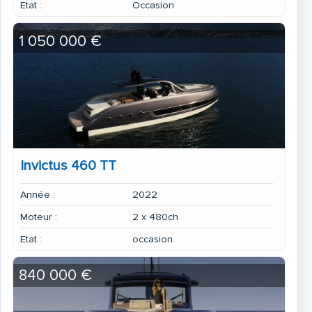
Etat :
Occasion
1 050 000 €
Invictus 460 TT
Année :
2022
Moteur :
2 x 480ch
Etat :
occasion
840 000 €