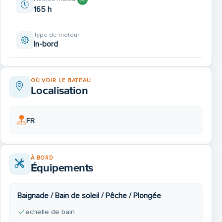
165 h
Type de moteur
In-bord
OÙ VOIR LE BATEAU
Localisation
FR
À BORD
Équipements
Baignade / Bain de soleil / Pêche / Plongée
echelle de bain