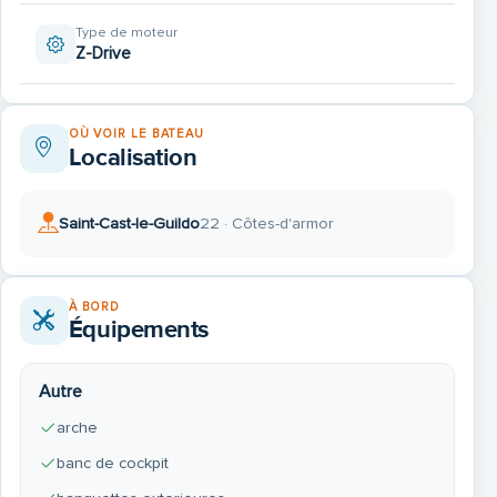
Type de moteur
Z-Drive
OÙ VOIR LE BATEAU
Localisation
Saint-Cast-le-Guildo
22 · Côtes-d'armor
À BORD
Équipements
Autre
arche
banc de cockpit