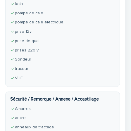
loch
pompe de cale
pompe de cale electrique
prise 12v
prise de quai
prises 220 v
Sondeur
traceur
VHF
Sécurité / Remorque / Annexe / Accastillage
Amarres
ancre
anneaux de tractage