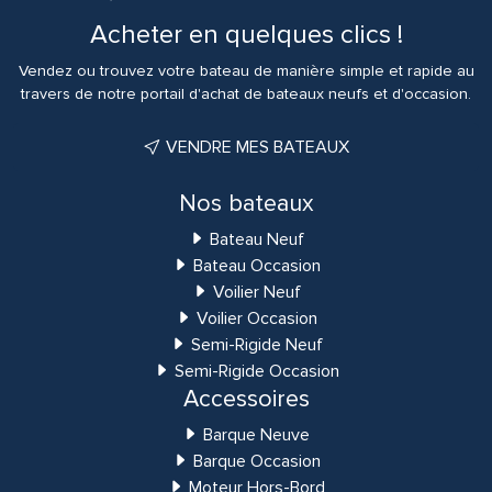
Acheter en quelques clics !
MODELE : LEADER 30
Vendez ou trouvez votre bateau de manière simple et rapide au
travers de notre portail d'achat de bateaux neufs et d'occasion.
LONGUEUR HORS TOUT : 9.23 M
VENDRE MES BATEAUX
Nos bateaux
Bateau Neuf
LONGUEUR COQUE : 7,76 M
Bateau Occasion
Voilier Neuf
Voilier Occasion
Semi-Rigide Neuf
MAITRE BAU : 2,98 M
Semi-Rigide Occasion
Accessoires
Barque Neuve
Barque Occasion
TIRANT D’EAU : 0.60 M
Moteur Hors-Bord