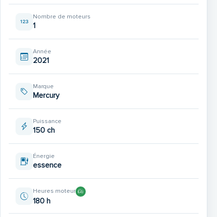
ère
1
main
Nombre de moteurs
1
Moteur Révisé
Année
2021
Possibilité remorque Nautilus double essieux avec
Marque
système Quickflex en option
Mercury
Puissance
150 ch
ère
Finition 1
:
Énergie
essence
Dossier mobile de banquette copilote
Heures moteur
Panneau de toit de timonerie ouvrant
180 h
Coussins de banquette arrière de cockpit