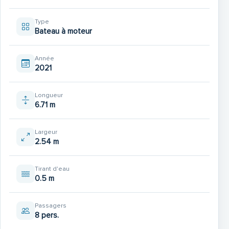
Type
Bateau à moteur
C’est sans aucun doute sa polyvalence et sa capacité à
Année
2021
répondre à toutes les envies marines qui assurent le
succès de ce bateau hors-bord, dont les qualités
Longueur
nautiques et la motorisation font l’unanimité.
6.71 m
Largeur
2.54 m
La qualité de ses équipements fait du Merry Fisher 695
Tirant d'eau
le parfait compagnon de vos sorties familiales en mer :
0.5 m
de grands coffres de rangement, une petite cuisine et un
réfrigérateur, deux couchages à l'avant et un carré qui se
Passagers
convertit en lit d’appoint, un WC marin séparé sous le
8 pers.
poste de pilotage, un cockpit extérieur en L, et de larges