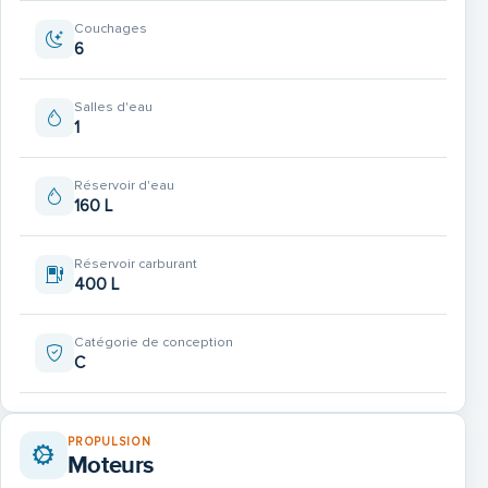
Couchages
À bord, profitez d’un espace cuisine entièrement équipé
6
pour des croisières confortables :
Salles d'eau
1
- Réfrigérateur
Réservoir d'eau
- Plaque de cuisson
160 L
- Évier avec eau chaude/froide
Réservoir carburant
400 L
- Nombreux rangements
Catégorie de conception
C
PROPULSION
Moteurs