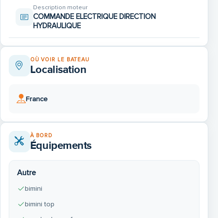
- Antifouling : Réalisé en 2025
Description moteur
COMMANDE ELECTRIQUE DIRECTION
HYDRAULIQUE
- Bateau toujours entretenu par des professionnels
- Aucune réparation majeure nécessaire
OÙ VOIR LE BATEAU
Localisation
France
Revoir une couture du taud casquette babord
À BORD
Équipements
Autre
bimini
bimini top