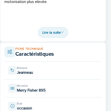
motorisation plus elevée.
Caractéristiques principales :
Lire la suite
- Modèle : Jeanneau Merry Fisher 8.95
FICHE TECHNIQUE
Caractéristiques
- Année de construction : 2018
Marque
- Longueur : 8,95 mètres
Jeanneau
Modèle
Merry Fisher 895
Équipement Navigation :
État
occasion