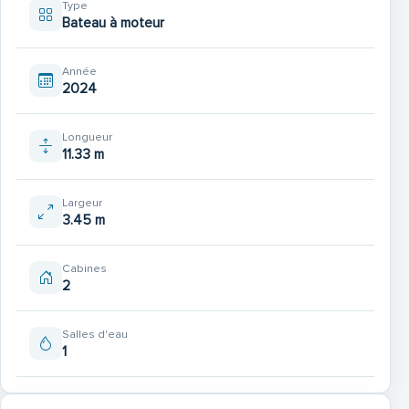
Type
Bateau à moteur
Année
2024
Polster Außen - beige
Longueur
11.33 m
Largeur
3.45 m
Antifouling
Cabines
2
Salles d'eau
1
Bugscheinwerfer