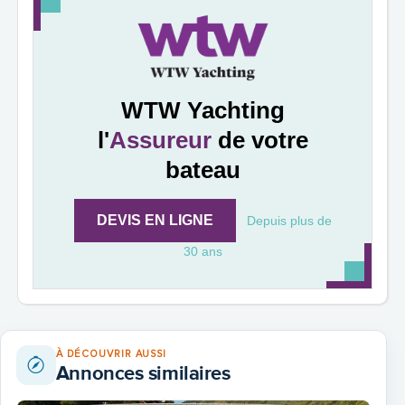
klappbare Fussstuetze am Fahrstand
WTW Yachting
l'
Assureur
de votre
bateau
durchgehend hohe Reling an Backbord
DEVIS EN LIGNE
Depuis plus de
30 ans
Fernbedienung für Bug-und Heckschraube, Bug- und
À DÉCOUVRIR AUSSI
Annonces similaires
Heckankerwinde