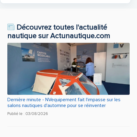
Simrad-Volvo Penta Vernetzung
Découvrez toutes l'actualité
nautique sur Actunautique.com
Kamera für Kartenplotter Rückfahr
Dernière minute - NVequipement fait l'impasse sur les
salons nautiques d'automne pour se réinventer
Solarpanele auf Coupe Dach (2x)
Publié le : 03/08/2026