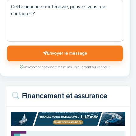
Sonnenkissen Vorschiff, Farbe wie Stoffe Aussen
Envoyer le message
Vos coordonnées sont transmises uniquement au vendeur.
Unterwasserbeleuchtung, Heck, blau oder weiß -
Humphree
Financement et assurance
Kühlschublade in Salon