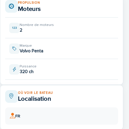
PROPULSION
Moteurs
Heckschraube Fabrikat: Sidepower SE60
Nombre de moteurs
2
Marque
Volvo Penta
Plissee Seitenscheiben Salon
Puissance
320 ch
OÙ VOIR LE BATEAU
Localisation
Dachlucke Salon an Backbord zum Öffnen
FR