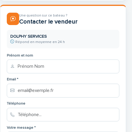
Une question sur ce bateau ?
Glasschiebedach elektrisch
Contacter le vendeur
DOLPHY SERVICES
Répond en moyenne en 24 h
Prénom et nom
Schiffsboden im Salon
Email *
Téléphone
Scheibenabdeckung (Front) Farbe: dunkelblau oder
hellgrau
Votre message *