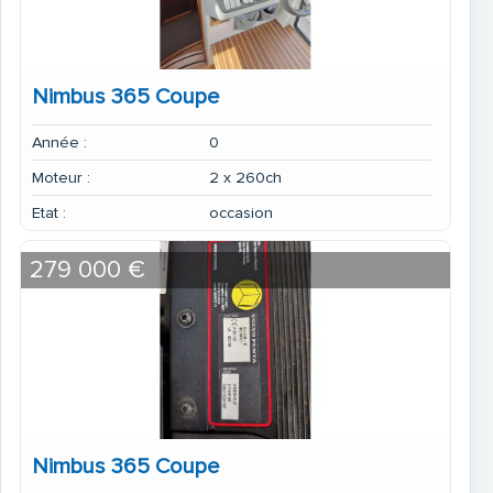
Nimbus 365 Coupe
Herd Gas
Année :
0
Moteur :
2 x 260ch
Etat :
occasion
Mikrowelle Miele
279 000 €
Simrad Funk Blackbox inkl. AIS-Empfänger
Nimbus 365 Coupe