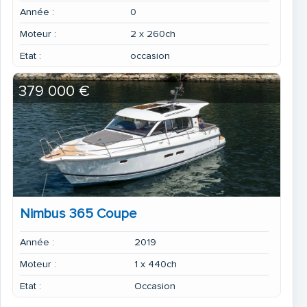
Année :
0
Moteur :
2 x 260ch
Simrad Autopilot
Etat :
occasion
379 000 €
Simrad zusätzlicher Echolotgeber
Nimbus 365 Coupe
Année :
2019
Simrad Touchplotter NSS 16" Evo 3S (Aufpreis)
Moteur :
1 x 440ch
Etat :
Occasion