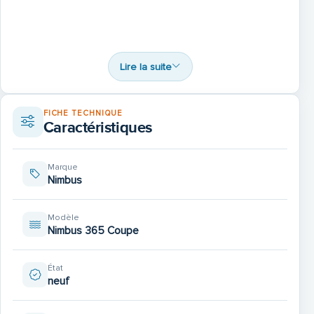
Lire la suite
Camperverdeck Beige - beige
FICHE TECHNIQUE
Caractéristiques
Marque
Nimbus
Eiche
Modèle
Nimbus 365 Coupe
État
neuf
Polster Innen - beige