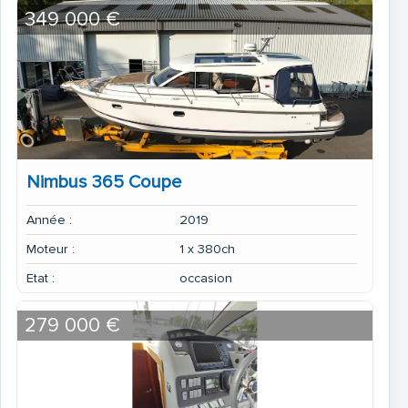
349 000 €
Fäkalienentleerung elektrisch (Nicht für CH und BSO)
Nimbus 365 Coupe
Année :
2019
Sonnensegel Vorschiff
Moteur :
1 x 380ch
Etat :
occasion
279 000 €
Ecoteak