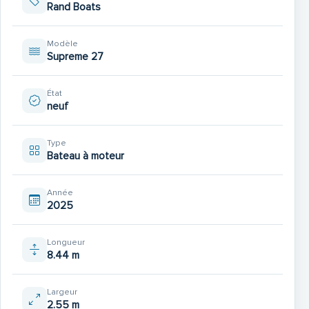
Rand Boats
Modèle
Supreme 27
État
neuf
Type
Bateau à moteur
Année
2025
Longueur
8.44 m
Largeur
2.55 m