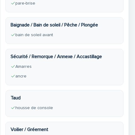
pare-brise
⚓ Ce Terhi 475 BR est un bateau extrêmement fiable et
économique, avec une carène très stable et rassurante,
Baignade / Bain de soleil / Pêche / Plongée
y compris pour les familles avec enfants. Grâce à son
bain de soleil avant
moteur Mercury de 40 CV (récente génération), il
permet des navigations plaisantes, sécurisées et
Sécurité / Remorque / Annexe / Accastillage
sobres, sans permis sur certains plans d’eau (selon
Amarres
réglementation locale).
ancre
Taud
housse de console
Voilier / Gréement