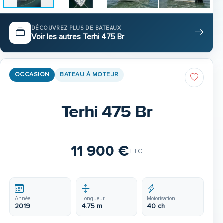
DÉCOUVREZ PLUS DE BATEAUX
Voir les autres Terhi 475 Br
OCCASION
BATEAU À MOTEUR
Terhi 475 Br
11 900 €
TTC
Année
Longueur
Motorisation
2019
4.75 m
40 ch