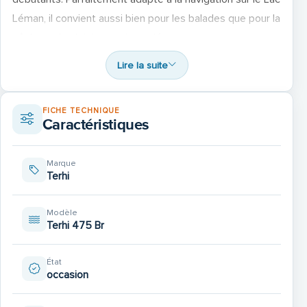
Léman, il convient aussi bien pour les balades que pour la
pêche ou les loisirs nautiques légers.
Lire la suite
➡️ Caractéristiques du bateau :
FICHE TECHNIQUE
Marque / modèle : Terhi 475 BR
Caractéristiques
Année de construction : 2019
Marque
Terhi
Longueur : 4,75 m
Modèle
Terhi 475 Br
Largeur : 1,85 m
État
Poids : env. 390 kg (coque seule)
occasion
Capacité : jusqu’à 5 personnes