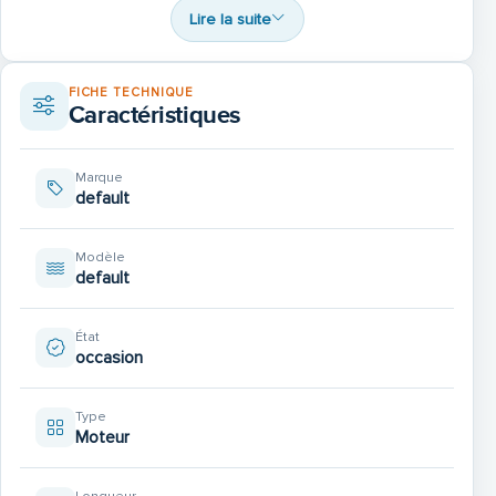
Lire la suite
Le comportement marin est remarquable, sa carène
large donne une stabilité et franchissement.
FICHE TECHNIQUE
Caractéristiques
Marque
default
Modèle
default
État
occasion
Type
Moteur