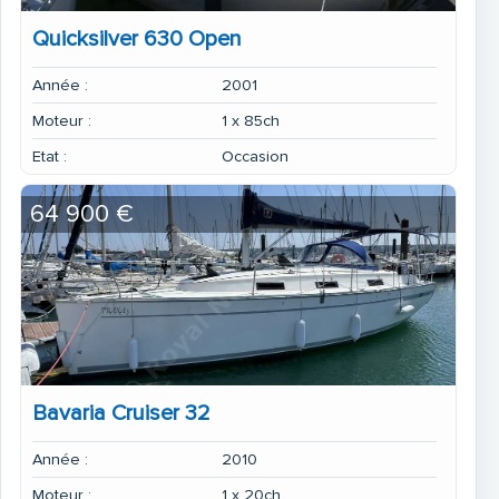
Quicksilver 630 Open
Année :
2001
Moteur :
1 x 85ch
Etat :
Occasion
64 900 €
Bavaria Cruiser 32
Année :
2010
Moteur :
1 x 20ch