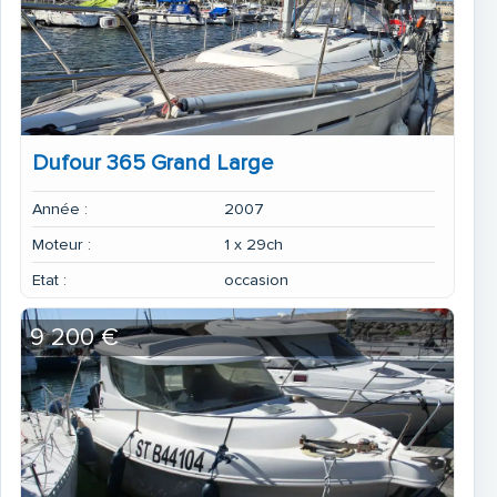
Dufour 365 Grand Large
Année :
2007
Moteur :
1 x 29ch
Etat :
occasion
9 200 €