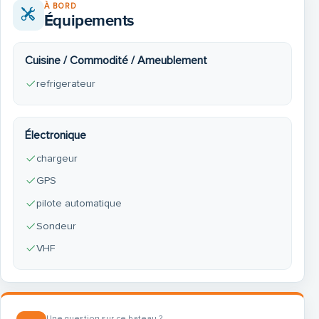
À BORD
Équipements
Cuisine / Commodité / Ameublement
refrigerateur
Électronique
chargeur
GPS
pilote automatique
Sondeur
VHF
Une question sur ce bateau ?