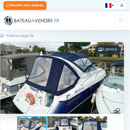
Vendre mon bateau
Fairline targa 28
3 photos