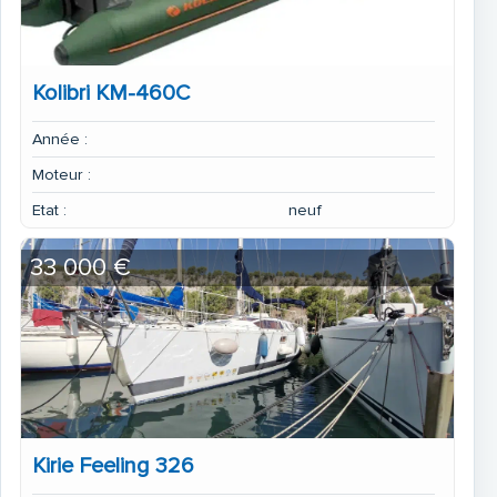
Kolibri KM-460C
Année :
Moteur :
Etat :
neuf
33 000 €
Kirie Feeling 326