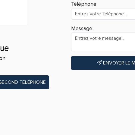
Téléphone
Message
que
eon
ENVOYER LE 
 SECOND TÉLÉPHONE