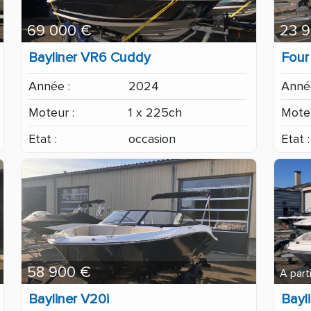
69 000 €
23 
Bayliner VR6 Cuddy
Four
Année :
2024
Année
Moteur :
1 x 225ch
Moteu
Etat :
occasion
Etat :
58 900 €
A part
Bayliner V20i
Bayl