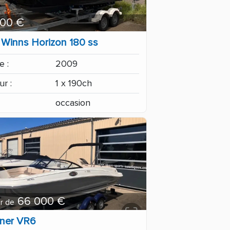
900 €
 Winns Horizon 180 ss
 :
2009
r :
1 x 190ch
occasion
66 000 €
ir de
iner VR6