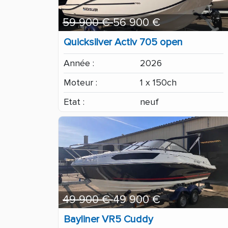
59 900 €
56 900 €
Quicksilver Activ 705 open
Année :
2026
Moteur :
1 x 150ch
Etat :
neuf
49 900 €
49 900 €
Bayliner VR5 Cuddy