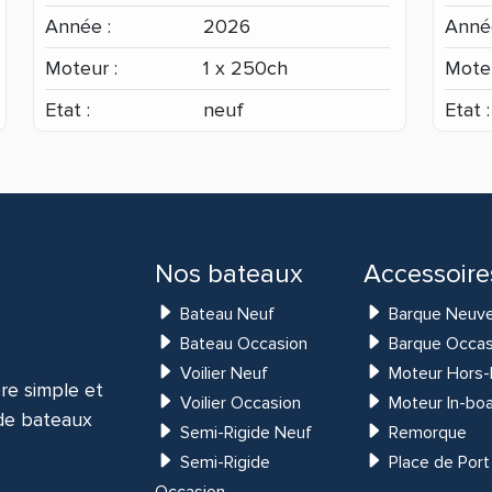
Année :
2026
Année
Moteur :
1 x 250ch
Moteu
Etat :
neuf
Etat :
Nos bateaux
Accessoire
Bateau Neuf
Barque Neuv
Bateau Occasion
Barque Occas
Voilier Neuf
Moteur Hors-
re simple et
Voilier Occasion
Moteur In-bo
 de bateaux
Semi-Rigide Neuf
Remorque
Semi-Rigide
Place de Port