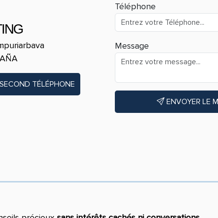
Téléphone
TING
Empuriarbava
Message
PAÑA
 SECOND TÉLÉPHONE
ENVOYER LE 
nseils précieux
sans intérêts cachés ni conversations