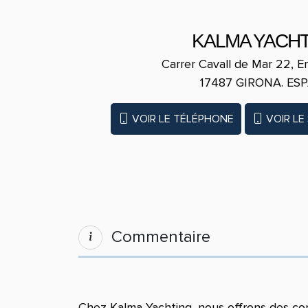
KALMA YACH
Carrer Cavall de Mar 22, 
17487​ GIRONA. ES
VOIR LE TÉLÉPHONE
VOIR LE
Commentaire
Chez Kalma Yachting, nous offrons des co