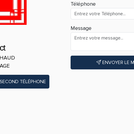
Téléphone
Message
ct
RTHAUD
ENVOYER LE 
LAGE
 SECOND TÉLÉPHONE