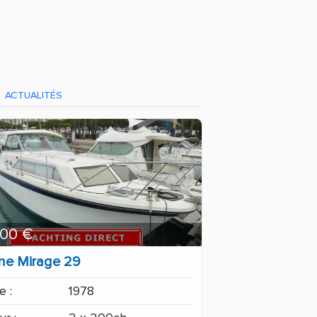
ACTUALITÉS
900 €
line Mirage 29
 :
1978