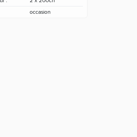
r :
2 x 200ch
occasion