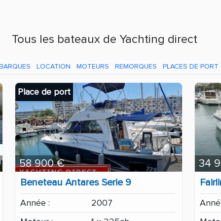
Tous les bateaux de Yachting direct
BARQUES
LOCATION
MOTEURS
REMORQUES
PLACES DE PORT
Place de port
58 900 €
34 
Beneteau Antares Serie 9
Fair
Année :
2007
Année