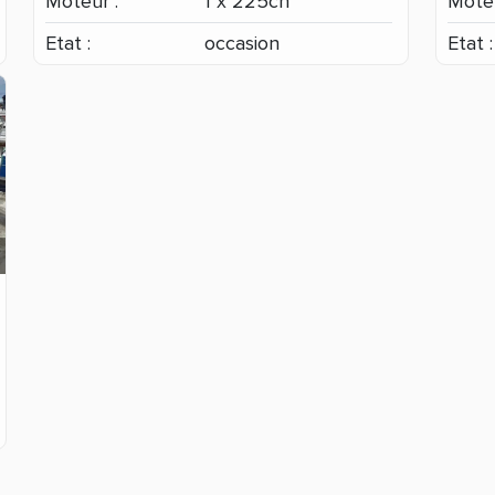
Moteur :
1 x 225ch
Moteu
Etat :
occasion
Etat :