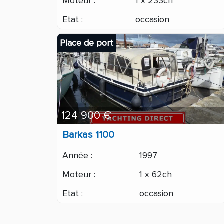
Moteur :
1 x 233ch
Etat :
occasion
Place de port
124 900 €
Barkas 1100
Année :
1997
Moteur :
1 x 62ch
Etat :
occasion