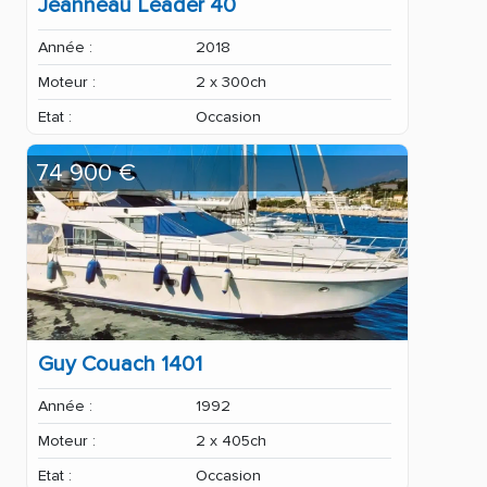
Jeanneau Leader 40
Année :
2018
Moteur :
2 x 300ch
Etat :
Occasion
74 900 €
Guy Couach 1401
Année :
1992
Moteur :
2 x 405ch
Etat :
Occasion