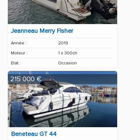
Jeanneau Merry Fisher
Année :
2019
Moteur :
1 x 300ch
Etat :
Occasion
215 000 €
Beneteau GT 44