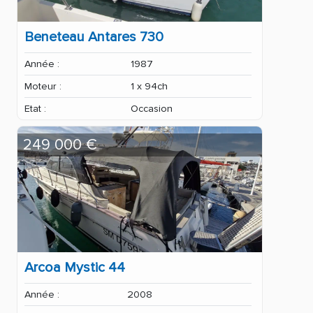
Beneteau Antares 730
Année :
1987
Moteur :
1 x 94ch
Etat :
Occasion
249 000 €
Arcoa Mystic 44
Année :
2008