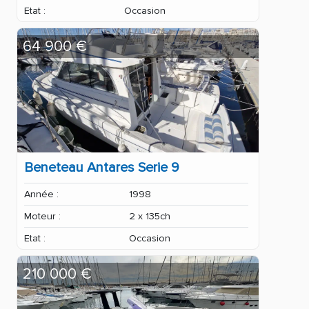
Etat :
Occasion
64 900 €
Beneteau Antares Serie 9
Année :
1998
Moteur :
2 x 135ch
Etat :
Occasion
210 000 €