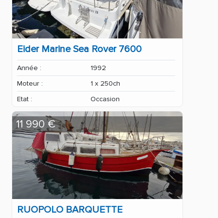
Eider Marine Sea Rover 7600
Année :
1992
Moteur :
1 x 250ch
Etat :
Occasion
11 990 €
RUOPOLO BARQUETTE