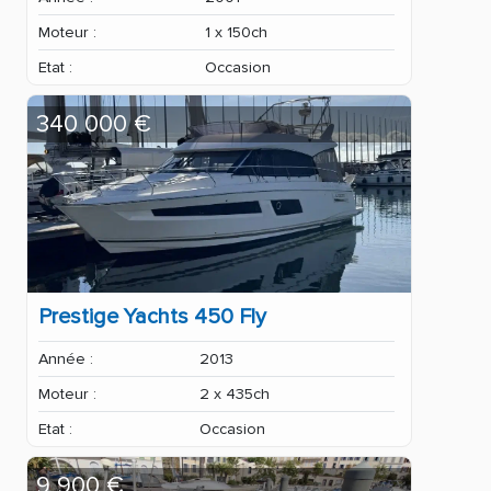
Moteur :
1 x 150ch
Etat :
Occasion
340 000 €
Prestige Yachts 450 Fly
Année :
2013
Moteur :
2 x 435ch
Etat :
Occasion
9 900 €