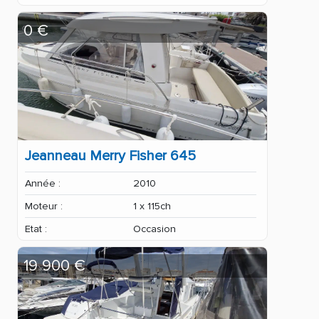
0 €
Jeanneau Merry Fisher 645
Année :
2010
Moteur :
1 x 115ch
Etat :
Occasion
19 900 €