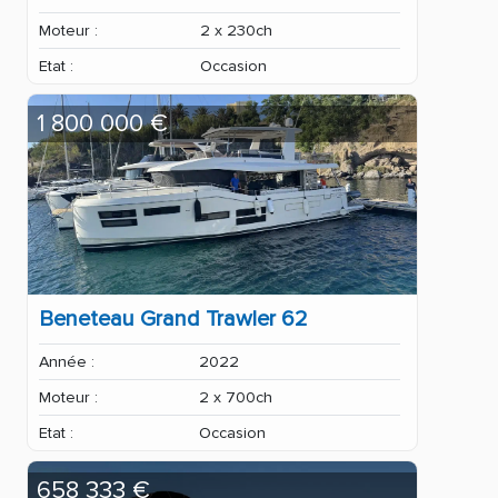
Moteur :
2 x 230ch
Etat :
Occasion
1 800 000 €
Beneteau Grand Trawler 62
Année :
2022
Moteur :
2 x 700ch
Etat :
Occasion
658 333 €