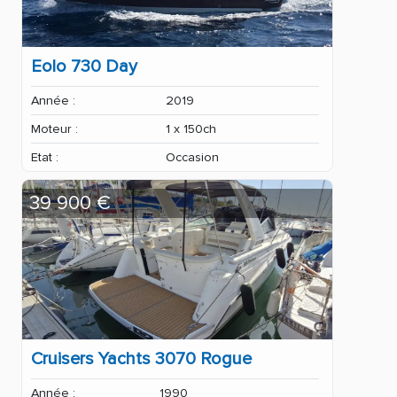
Eolo 730 Day
Année :
2019
Moteur :
1 x 150ch
Etat :
Occasion
39 900 €
Cruisers Yachts 3070 Rogue
Année :
1990