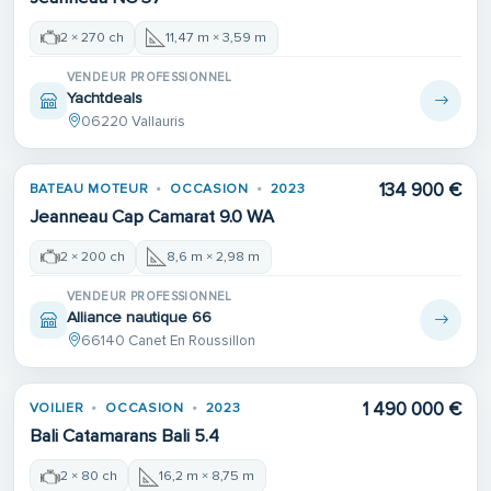
2 × 270 ch
11,47 m × 3,59 m
VENDEUR PROFESSIONNEL
Yachtdeals
06220 Vallauris
134 900 €
BATEAU MOTEUR
OCCASION
2023
Jeanneau Cap Camarat 9.0 WA
2 × 200 ch
8,6 m × 2,98 m
VENDEUR PROFESSIONNEL
Alliance nautique 66
66140 Canet En Roussillon
1 490 000 €
VOILIER
OCCASION
2023
Bali Catamarans Bali 5.4
2 × 80 ch
16,2 m × 8,75 m