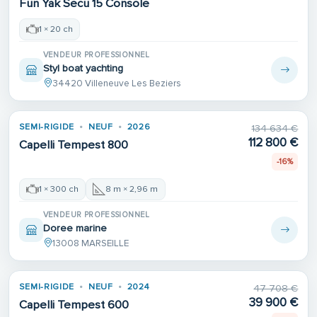
Fun Yak Secu 15 Console
1 × 20 ch
VENDEUR PROFESSIONNEL
Styl boat yachting
34420 Villeneuve Les Beziers
SEMI-RIGIDE
NEUF
2026
134 634 €
112 800 €
Capelli Tempest 800
-16%
1 × 300 ch
8 m × 2,96 m
VENDEUR PROFESSIONNEL
Doree marine
13008 MARSEILLE
SEMI-RIGIDE
NEUF
2024
47 708 €
39 900 €
Capelli Tempest 600