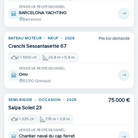
VENDEUR PROFESSIONNEL
BARCELONA YACHTING
Barcelona
BATEAU MOTEUR
NEUF
2026
Prix sur demande
Cranchi Sessantasette 67
2 × 1000 ch
20,8 m × 5,4 m
VENDEUR PROFESSIONNEL
Omv
83310 Grimaud
75 000 €
SEMI-RIGIDE
OCCASION
2025
Salpa Soleil 23
1 × 225 ch
7,15 m × 2,8 m
VENDEUR PROFESSIONNEL
Chantier naval du cap ferret