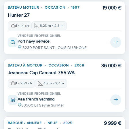
19 000 €
BATEAU MOTEUR
OCCASION
1997
Hunter 27
1 × 14 ch
8,23 m × 2,8 m
VENDEUR PROFESSIONNEL
Port navy service
13230 PORT SAINT LOUIS DU RHONE
36 000 €
BATEAU À MOTEUR
OCCASION
2008
Jeanneau Cap Camarat 755 WA
1 × 250 ch
7,5 m × 2,7 m
VENDEUR PROFESSIONNEL
Aaa french yachting
83500 La Seyne Sur Mer
9 999 €
BARQUE / ANNEXE
NEUF
2025