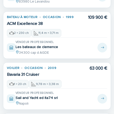
83980 Le Lavandou
Place de port
109 900 €
BATEAU À MOTEUR
OCCASION
1999
ACM Excellence 38
2 × 230 ch
11,4 m × 3,71 m
VENDEUR PROFESSIONNEL
Les bateaux de clemence
34300 cap d AGDE
63 000 €
VOILIER
OCCASION
2009
Bavaria 31 Cruiser
1 × 20 ch
9,78 m × 3,38 m
VENDEUR PROFESSIONNEL
Sail and Yacht ed ita74 srl
Napoli