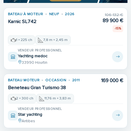
BATEAU À MOTEUR
NEUF
2026
106 132 €
89 900 €
Karnic SL742
-15%
1 × 225 ch
7,8 m × 2,45 m
VENDEUR PROFESSIONNEL
Yachting medoc
33990 Hourtin
169 000 €
BATEAU MOTEUR
OCCASION
2011
Beneteau Gran Turismo 38
2 × 300 ch
11,76 m × 3,83 m
VENDEUR PROFESSIONNEL
Star yachting
Antibes