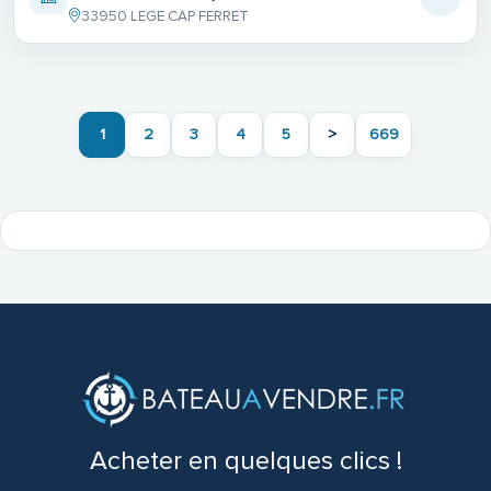
33950 LEGE CAP FERRET
1
2
3
4
5
>
669
Acheter en quelques clics !