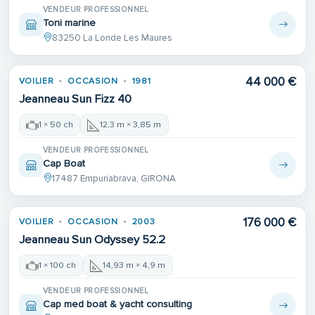
VENDEUR PROFESSIONNEL
Toni marine
83250 La Londe Les Maures
44 000 €
VOILIER
OCCASION
1981
Jeanneau Sun Fizz 40
1 × 50 ch
12,3 m × 3,85 m
VENDEUR PROFESSIONNEL
Cap Boat
17487 Empuriabrava, GIRONA
176 000 €
VOILIER
OCCASION
2003
Jeanneau Sun Odyssey 52.2
1 × 100 ch
14,93 m × 4,9 m
VENDEUR PROFESSIONNEL
Cap med boat & yacht consulting