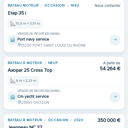
BATEAU MOTEUR
OCCASION
1992
Nous contacter
Etap 35 i
10,6 m × 3,51 m
VENDEUR PROFESSIONNEL
Port navy service
13230 PORT SAINT LOUIS DU RHONE
BATEAU À MOTEUR
NEUF
A partir de
54 264 €
Axopar 25 Cross Top
8 m × 2,23 m
VENDEUR PROFESSIONNEL
Cm yacht service
29160 CROZON
350 000 €
BATEAU À MOTEUR
OCCASION
2020
Jeanneau NC 37