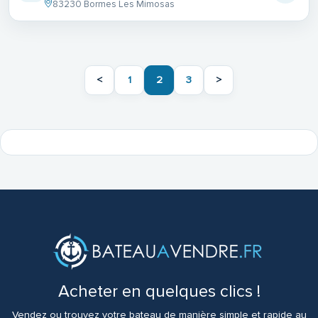
83230 Bormes Les Mimosas
<
1
2
3
>
Acheter en quelques clics !
Vendez ou trouvez votre bateau de manière simple et rapide au