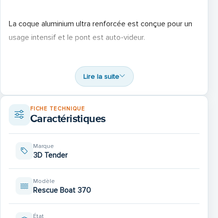
La coque aluminium ultra renforcée est conçue pour un
usage intensif et le pont est auto-videur.
Le placement des saisines et les nombreux renforts de
Lire la suite
tube ont été étudiés pour garantir une longévité hors
pair.
FICHE TECHNIQUE
Caractéristiques
Marque
3D Tender
Equipement
Modèle
Rescue Boat 370
Coque aluminium renforcée
État