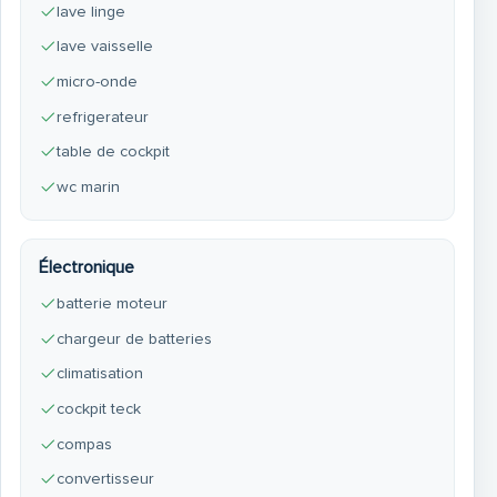
lave linge
lave vaisselle
micro-onde
refrigerateur
table de cockpit
wc marin
Électronique
batterie moteur
chargeur de batteries
climatisation
cockpit teck
compas
convertisseur