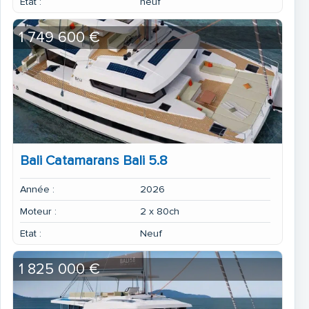
Etat :
neuf
1 749 600 €
Bali Catamarans Bali 5.8
Année :
2026
Moteur :
2 x 80ch
Etat :
Neuf
1 825 000 €