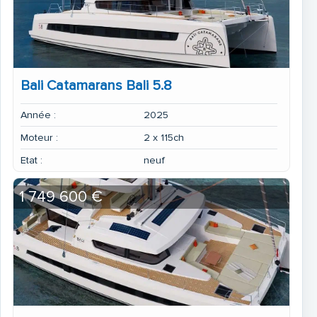
Bali Catamarans Bali 5.8
Année :
2025
Moteur :
2 x 115ch
Etat :
neuf
1 749 600 €