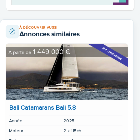
À DÉCOUVRIR AUSSI
Annonces similaires
Sur commande
1 449 000 €
A partir de
Bali Catamarans Bali 5.8
Année :
2025
Moteur :
2 x 115ch