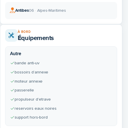
Antibes
06 · Alpes-Maritimes
À BORD
Équipements
Autre
bande anti-uv
bossoirs d’annexe
moteur annexe
passerelle
propulseur d'etrave
reservoirs eaux noires
support hors-bord