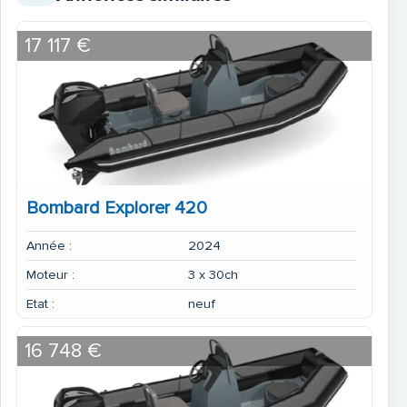
17 117 €
Bombard Explorer 420
Année :
2024
Moteur :
3 x 30ch
Etat :
neuf
16 748 €