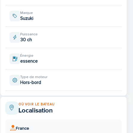
Marque
Suzuki
Puissance
30 ch
Énergie
essence
Type de moteur
Hors-bord
OÙ VOIR LE BATEAU
Localisation
France