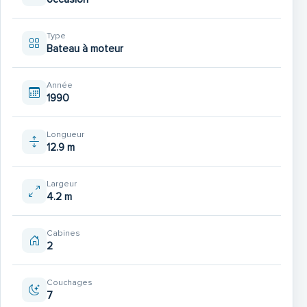
TECK COCKPIT + PLATEFORME RALONGÉE
PARE-BRISE TEINTÉ, CONTOUR INOX
Type
Bateau à moteur
TAUDS COMPLETS en 2022
(cabriolet, protection pare-brise microperforé, kit de
Année
fermeture arrière, Bimini avec arceau inox)
1990
CIRCUIT 12V, 220V, CHARGEUR, PRISE QUAI
Longueur
GROUPE ÉLECTROGÈNE FISCHER PANDA 3.5 KW de
12.9 m
2022
CHAUFFE EAU 220V + ÉCHANGEUR MOTEUR
Largeur
4.2 m
CHAUFFAGE WEBASTO (sur réservoir gasoil)
KIT DOUCHETTE
Cabines
GUINDEAU ÉLECTRIQUE, MOUILLAGE INOX
2
PASSERELLE HYDRAULIQUE BESENZONI
FLAPS
Couchages
7
FURUNO GPS, RADAR