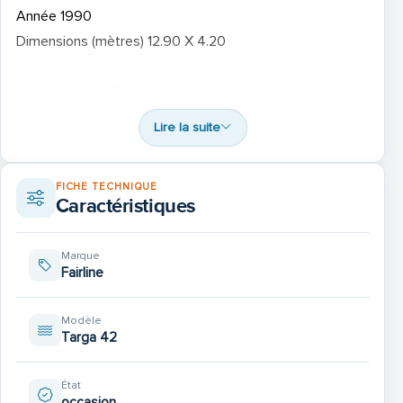
Année 1990
Dimensions (mètres) 12.90 X 4.20
2 Moteurs : CATERPILLAR 3209 TAS
435cv Ligne d’arbre
Lire la suite
Nb d’heures 535
Échappements incorporés dans plateforme arrière
FICHE TECHNIQUE
(rallongée)
Caractéristiques
2 HÉLICES SUPPLÉMENTAIRES
2 X 550 Litres de carburant
Marque
Fairline
ÉQUIPEMENT STANDARD SELON CONSTRUCTEUR…
2 CABINES, 7 COUCHAGES, 2 SALLES D’EAU
Modèle
Targa 42
1 CUISINE ÉQUIPÉE + 1 CUISINE COCKPIT
BARBECUE INOX, PLANCHA, 2 FRIGOS, FOUR
État
2 WC MARINS (électrique et manuel)
occasion