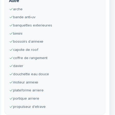
Autre
arche
bande anti-uv
banquettes exterieures
bimini
bossoirs d’annexe
capote de roof
coffre de rangement
davier
douchette eau douce
moteur annexe
plateforme arriere
portique arriere
propulseur d'etrave