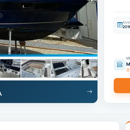
Anné
201
V
M
A