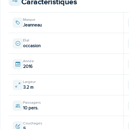
Caractéristiques
batteries 2025
Marque
Jeanneau
propulseur d'étrave
État
occasion
nombreux équipement optionnels, banquette arrière intégrale
fermeture complet avec option brise-vue
Année
2016
eclairage full led
Largeur
3.2 m
GPS traceur LOWRANCE 12"
Passagers
10 pers.
lit double 180cm x200cm
Couchages
5