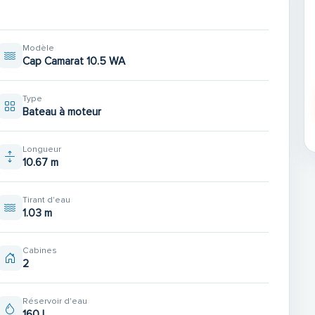
Modèle
Cap Camarat 10.5 WA
Type
Bateau à moteur
,passerelle gonflable, four micro-ondes,taud de
Longueur
10.67 m
Tirant d'eau
1.03 m
Cabines
2
Réservoir d'eau
160 L