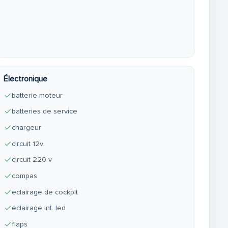
Électronique
batterie moteur
batteries de service
chargeur
circuit 12v
circuit 220 v
compas
eclairage de cockpit
eclairage int. led
flaps