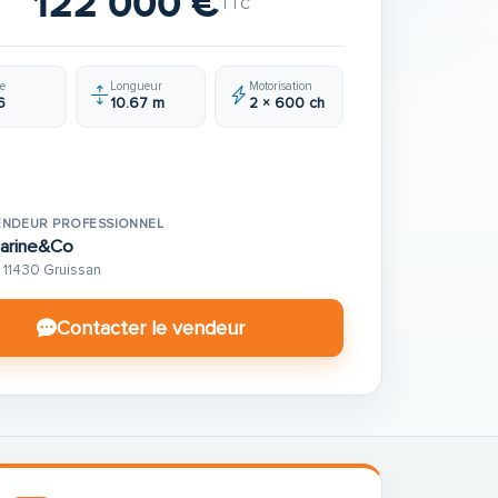
122 000 €
TTC
e
Longueur
Motorisation
6
10.67 m
2 × 600 ch
ENDEUR PROFESSIONNEL
arine&Co
11430 Gruissan
Contacter le vendeur