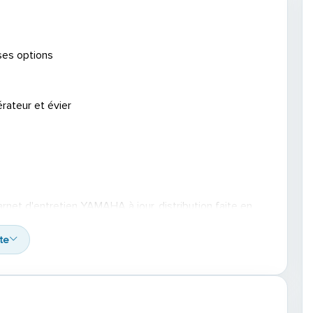
es options
rateur et évier
arnet d'entretien YAMAHA à jour, distribution faite en
ite
t performants avec seulement 280h