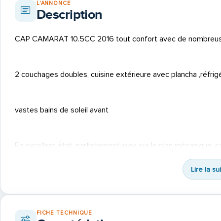
L'ANNONCE
Description
CAP CAMARAT 10.5CC 2016 tout confort avec de nombreus
2 couchages doubles, cuisine extérieure avec plancha ,réfrigé
vastes bains de soleil avant
En excellent état, parfaitement suivi sur le plan mécanique, c
2024 avant les 300h préconnisées
Lire la su
motorisation hors-bord 2x 300cv yamaha , sobre , fiable e
FICHE TECHNIQUE