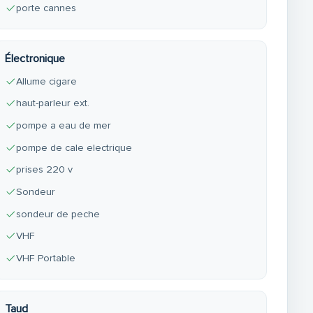
porte cannes
Électronique
Allume cigare
haut-parleur ext.
pompe a eau de mer
pompe de cale electrique
prises 220 v
Sondeur
sondeur de peche
VHF
VHF Portable
Taud