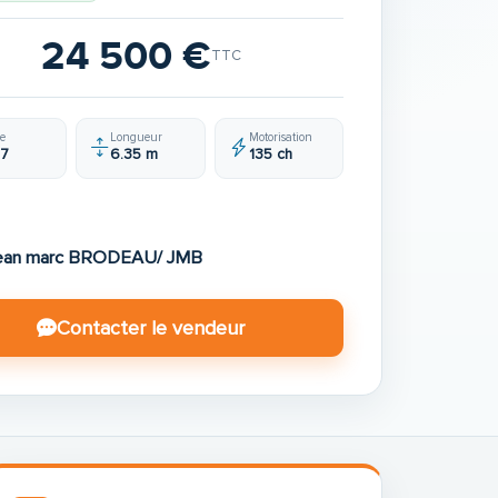
24 500 €
TTC
e
Longueur
Motorisation
7
6.35 m
135 ch
ean marc BRODEAU/ JMB
Contacter le vendeur