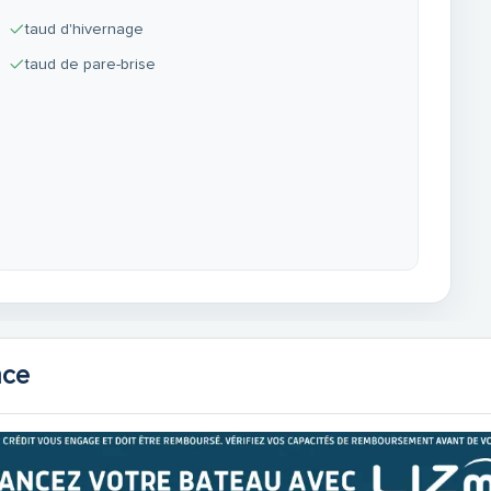
taud d'hivernage
taud de pare-brise
nce