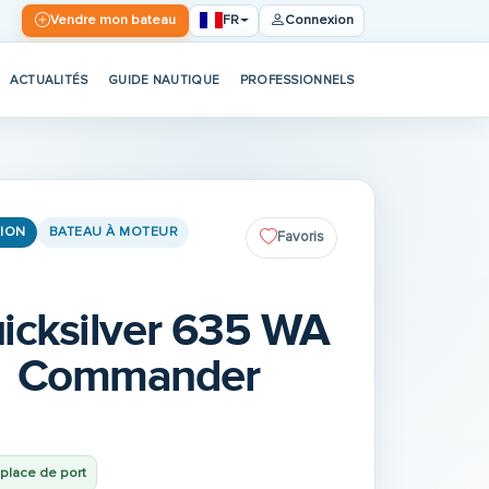
FR
Vendre mon bateau
Connexion
ACTUALITÉS
GUIDE NAUTIQUE
PROFESSIONNELS
ION
BATEAU À MOTEUR
Favoris
icksilver 635 WA
Commander
place de port