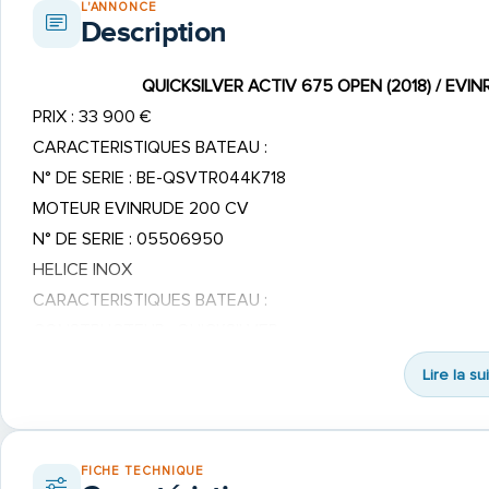
L'ANNONCE
Description
QUICKSILVER ACTIV 675 OPEN (2018) / EVIN
PRIX : 33 900 €
CARACTERISTIQUES BATEAU :
N° DE SERIE : BE-QSVTR044K718
MOTEUR EVINRUDE 200 CV
N° DE SERIE : 05506950
HELICE INOX
CARACTERISTIQUES BATEAU :
CONSTRUCTEUR : QUICKSILVER
MODELE : ACTIV 675 OPEN
Lire la su
LONGUEUR HORS TOUT : 7,36 M
LONGUEUR COQUE : 6,45 M
MAITRE BAU : 2,55 M
FICHE TECHNIQUE
TIRANT D’EAU : 0,50 M