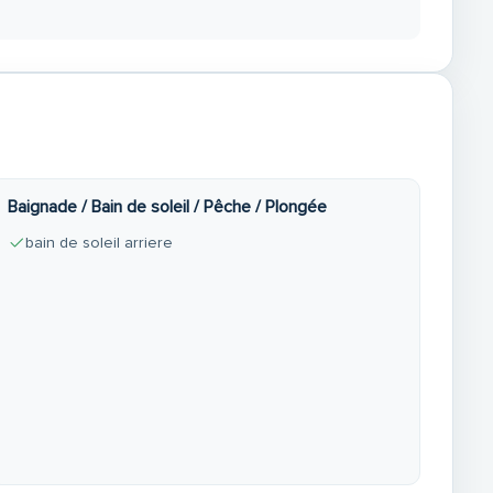
R RDV AVEC NOTRE EQUIPE
 BENETEAU FLYER, OPEN, PACIFIC
Baignade / Bain de soleil / Pêche / Plongée
bain de soleil arriere
INT CAST 22550 MATIGNON
IRE JEANNEAU HONDA HIGHFIELD