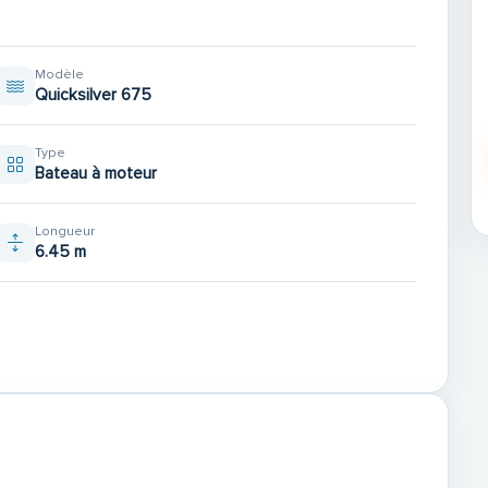
Modèle
Quicksilver 675
Type
Bateau à moteur
ES AFFAIRES MARITIMES
Longueur
6.45 m
ILOTAGE