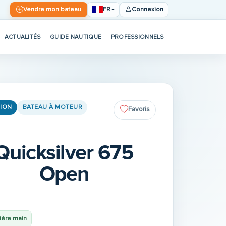
FR
Vendre mon bateau
Connexion
ACTUALITÉS
GUIDE NAUTIQUE
PROFESSIONNELS
ION
BATEAU À MOTEUR
Favoris
Quicksilver 675
Open
ière main