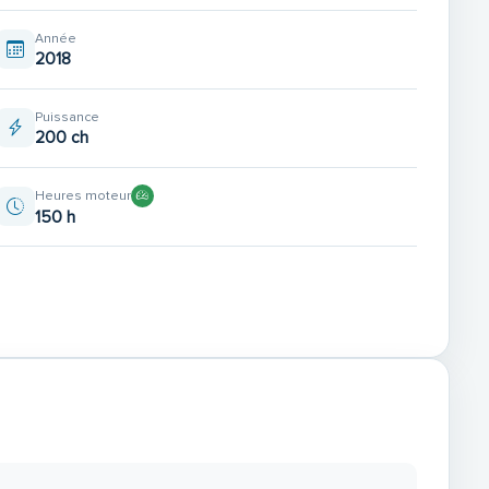
Année
2018
Puissance
200 ch
Heures moteur
150 h
SUR PLAGE ARRIERE
LE EN BOLSTERS