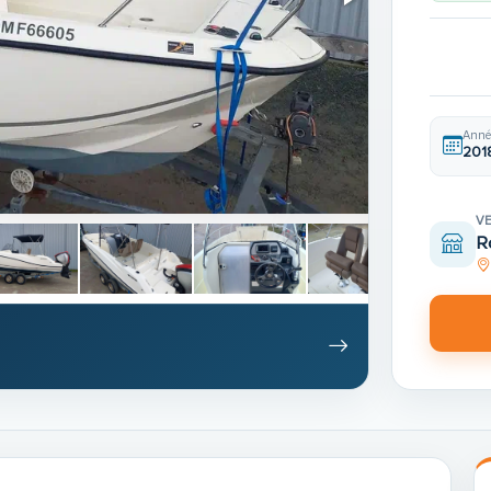
Anné
201
V
R