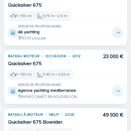
Quicksilver 675
1 × 150 ch
6,75 m × 2,5 m
VENDEUR PROFESSIONNEL
Ab yachting
11370 Leucate
23 000 €
BATEAU MOTEUR
OCCASION
2012
Quicksilver 675
1 × 150 ch
6,45 m × 2,52 m
VENDEUR PROFESSIONNEL
Agence yachting mediterranee
66140 CANET EN ROUSSILLON
49 930 €
BATEAU À MOTEUR
NEUF
2026
Quicksilver 675 Bowrider