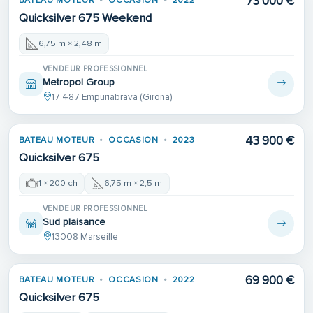
73 000 €
BATEAU MOTEUR
OCCASION
2022
Quicksilver 675 Weekend
6,75 m × 2,48 m
VENDEUR PROFESSIONNEL
Metropol Group
17 487 Empuriabrava (Girona)
43 900 €
BATEAU MOTEUR
OCCASION
2023
Quicksilver 675
1 × 200 ch
6,75 m × 2,5 m
VENDEUR PROFESSIONNEL
Sud plaisance
13008 Marseille
69 900 €
BATEAU MOTEUR
OCCASION
2022
Quicksilver 675