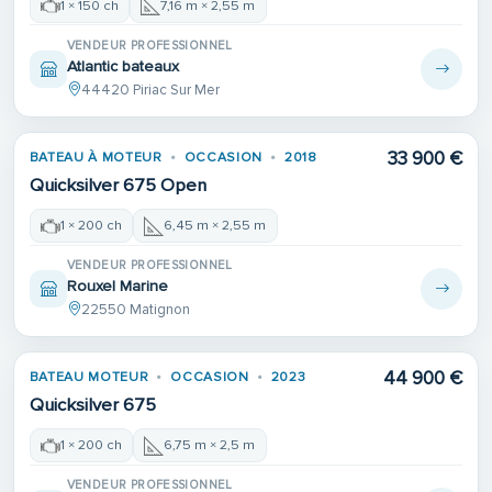
1 × 150 ch
7,16 m × 2,55 m
VENDEUR PROFESSIONNEL
Atlantic bateaux
44420 Piriac Sur Mer
33 900 €
BATEAU À MOTEUR
OCCASION
2018
1ÈRE MAIN
Quicksilver 675 Open
1 × 200 ch
6,45 m × 2,55 m
VENDEUR PROFESSIONNEL
Rouxel Marine
22550 Matignon
44 900 €
BATEAU MOTEUR
OCCASION
2023
Quicksilver 675
1 × 200 ch
6,75 m × 2,5 m
VENDEUR PROFESSIONNEL