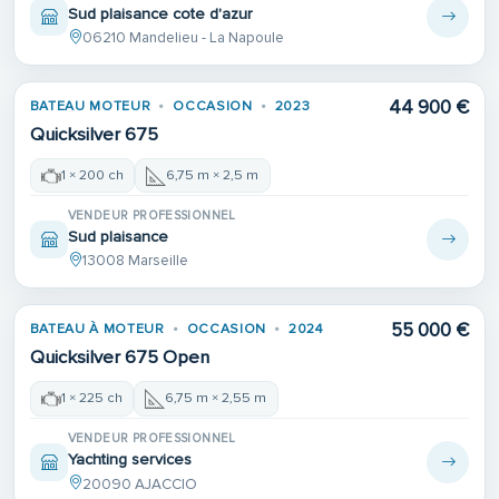
Sud plaisance cote d'azur
06210 Mandelieu - La Napoule
44 900 €
BATEAU MOTEUR
OCCASION
2023
Quicksilver 675
1 × 200 ch
6,75 m × 2,5 m
VENDEUR PROFESSIONNEL
Sud plaisance
13008 Marseille
55 000 €
BATEAU À MOTEUR
OCCASION
2024
Quicksilver 675 Open
1 × 225 ch
6,75 m × 2,55 m
VENDEUR PROFESSIONNEL
Yachting services
20090 AJACCIO