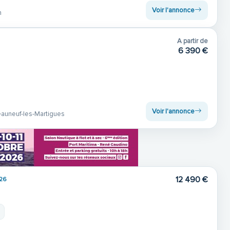
Voir l'annonce
n
A partir de
6 390 €
Voir l'annonce
auneuf-les-Martigues
12 490 €
26