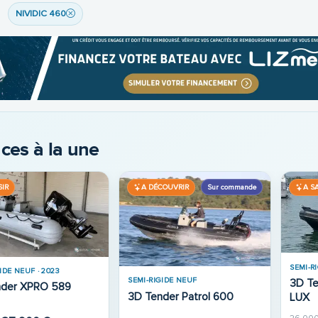
NIVIDIC 460
ces à la une
Sur commande
SIR
A DÉCOUVRIR
A SA
SEMI-R
IDE NEUF · 2023
SEMI-RIGIDE NEUF
3D T
nder XPRO 589
3D Tender Patrol 600
LUX