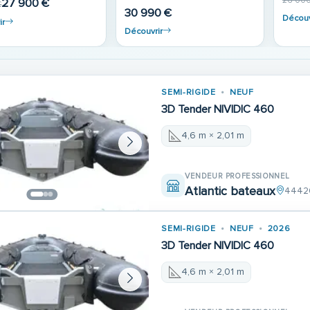
26 000
27 900 €
€
30 990 €
Découv
ir
Découvrir
SEMI-RIGIDE
NEUF
3D Tender NIVIDIC 460
4,6 m × 2,01 m
VENDEUR PROFESSIONNEL
Atlantic bateaux
44420
SEMI-RIGIDE
NEUF
2026
3D Tender NIVIDIC 460
4,6 m × 2,01 m