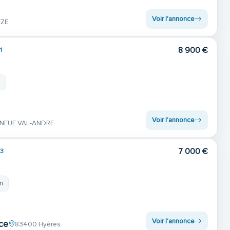
Voir l'annonce
EZE
8 900 €
1
m
Voir l'annonce
ENEUF VAL-ANDRE
7 000 €
3
m
Voir l'annonce
ce
83400 Hyères