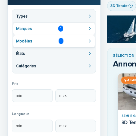
3D Tender
Types
Marques
1
Modèles
1
États
SÉLECTION
Annon
Catégories
A SAI
Prix
Longueur
SEMI-RIG
3D Te