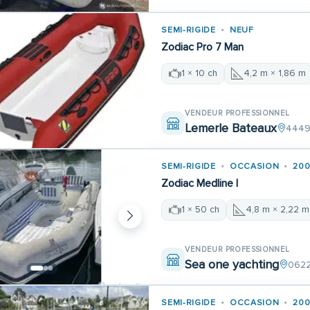
SEMI-RIGIDE
NEUF
Zodiac Pro 7 Man
1 × 10 ch
4,2 m × 1,86 m
VENDEUR PROFESSIONNEL
Lemerle Bateaux
44490
SEMI-RIGIDE
OCCASION
20
Zodiac Medline I
1 × 50 ch
4,8 m × 2,22 m
VENDEUR PROFESSIONNEL
Sea one yachting
0622
SEMI-RIGIDE
OCCASION
20