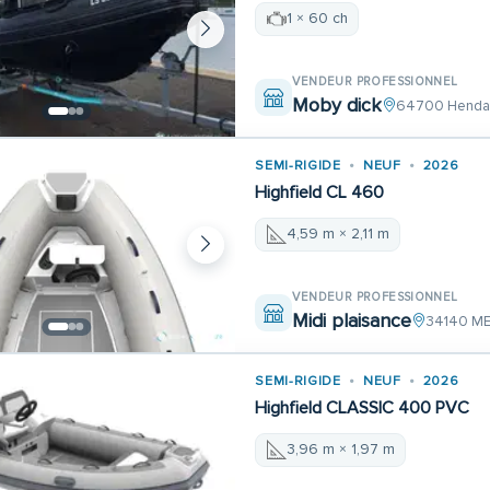
1 × 60 ch
VENDEUR PROFESSIONNEL
Moby dick
64700 Henda
SEMI-RIGIDE
NEUF
2026
Highfield CL 460
4,59 m × 2,11 m
VENDEUR PROFESSIONNEL
Midi plaisance
34140 M
SEMI-RIGIDE
NEUF
2026
Highfield CLASSIC 400 PVC
3,96 m × 1,97 m