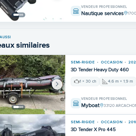
VENDEUR PROFESSIONNEL
Nautique services
1700
AUSSI
aux similaires
SEMI-RIGIDE
OCCASION
202
3D Tender Heavy Duty 460
1 × 30 ch
4,6 m × 1,9 m
VENDEUR PROFESSIONNEL
Myboat
33120 ARCACHO
SEMI-RIGIDE
OCCASION
201
3D Tender X Pro 445