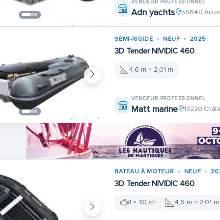
VENDEUR PROFESSIONNEL
Adn yachts
56640 Arzo
SEMI-RIGIDE
NEUF
2025
3D Tender NIVIDIC 460
4,6 m × 2,01 m
VENDEUR PROFESSIONNEL
Matt marine
13220 Châte
BATEAU À MOTEUR
NEUF
20
3D Tender NIVIDIC 460
1 × 30 ch
4,6 m × 2,01 m