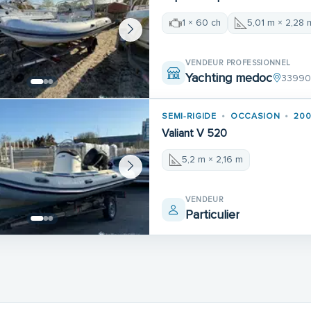
1 × 60 ch
5,01 m × 2,28 
VENDEUR PROFESSIONNEL
Yachting medoc
33990 
SEMI-RIGIDE
OCCASION
20
Valiant V 520
5,2 m × 2,16 m
VENDEUR
Particulier