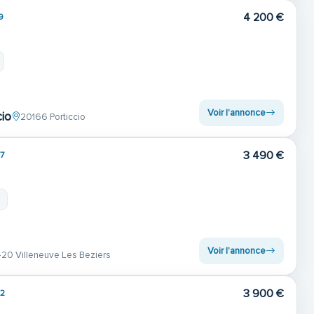
4 200 €
9
Voir l'annonce
cio
20166 Porticcio
3 490 €
7
m
Voir l'annonce
20 Villeneuve Les Beziers
3 900 €
2