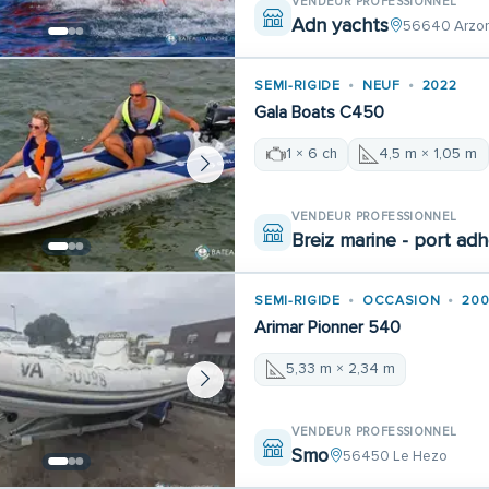
VENDEUR PROFESSIONNEL
Adn yachts
56640 Arzo
SEMI-RIGIDE
NEUF
2022
Gala Boats C450
1 × 6 ch
4,5 m × 1,05 m
VENDEUR PROFESSIONNEL
Breiz marine - port ad
SEMI-RIGIDE
OCCASION
20
Arimar Pionner 540
5,33 m × 2,34 m
VENDEUR PROFESSIONNEL
Smo
56450 Le Hezo