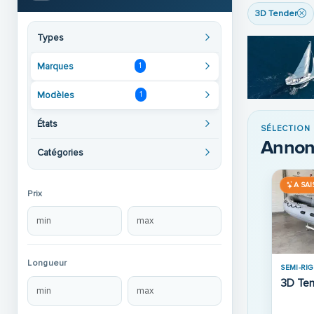
3D Tender
Types
Marques
1
Modèles
1
États
SÉLECTION
Annon
Catégories
A SAI
Prix
Longueur
SEMI-RIG
3D Te