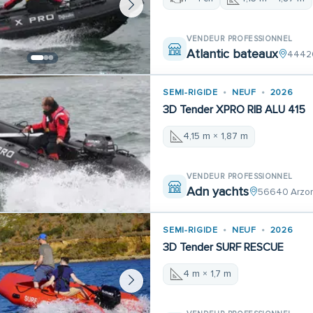
VENDEUR PROFESSIONNEL
Atlantic bateaux
44420
SEMI-RIGIDE
NEUF
2026
3D Tender XPRO RIB ALU 415
4,15 m × 1,87 m
VENDEUR PROFESSIONNEL
Adn yachts
56640 Arzo
SEMI-RIGIDE
NEUF
2026
3D Tender SURF RESCUE
4 m × 1,7 m