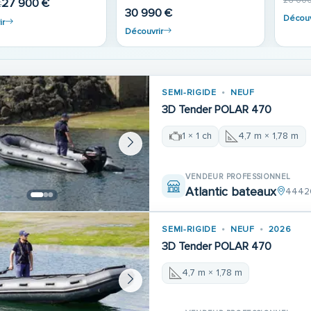
26 000
27 900 €
€
30 990 €
Découv
ir
Découvrir
SEMI-RIGIDE
NEUF
3D Tender POLAR 470
1 × 1 ch
4,7 m × 1,78 m
VENDEUR PROFESSIONNEL
Atlantic bateaux
44420
SEMI-RIGIDE
NEUF
2026
3D Tender POLAR 470
4,7 m × 1,78 m