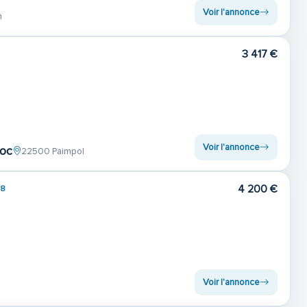
Voir l'annonce
n
3 417 €
Voir l'annonce
hoc
22500 Paimpol
4 200 €
08
Voir l'annonce