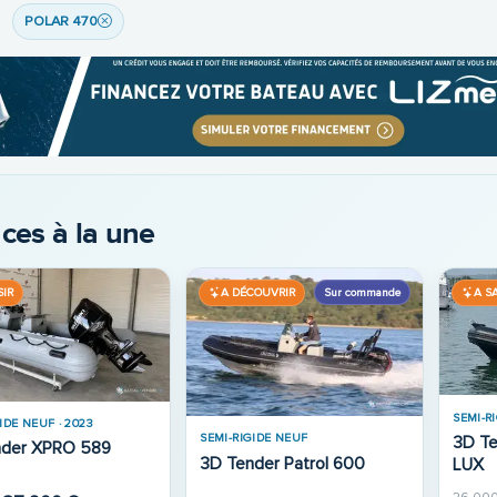
POLAR 470
ces à la une
Sur commande
SIR
A DÉCOUVRIR
A SA
SEMI-R
IDE NEUF · 2023
SEMI-RIGIDE NEUF
3D T
nder XPRO 589
3D Tender Patrol 600
LUX