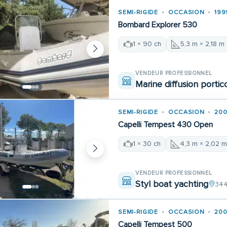
SEMI-RIGIDE
OCCASION
199
Bombard Explorer 530
1 × 90 ch
5,3 m × 2,18 m
VENDEUR PROFESSIONNEL
Marine diffusion portic
SEMI-RIGIDE
OCCASION
200
Capelli Tempest 430 Open
1 × 30 ch
4,3 m × 2,02 
VENDEUR PROFESSIONNEL
Styl boat yachting
344
SEMI-RIGIDE
OCCASION
200
Capelli Tempest 500