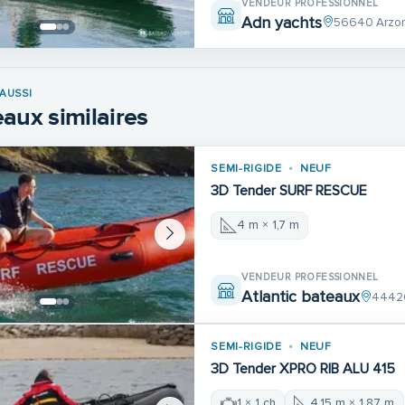
VENDEUR PROFESSIONNEL
Adn yachts
56640 Arzo
AUSSI
aux similaires
SEMI-RIGIDE
NEUF
3D Tender SURF RESCUE
4 m × 1,7 m
VENDEUR PROFESSIONNEL
Atlantic bateaux
44420
SEMI-RIGIDE
NEUF
3D Tender XPRO RIB ALU 415
1 × 1 ch
4,15 m × 1,87 m