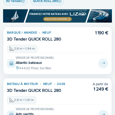
3D Tender
QUICK ROLL 280
1 190 €
BARQUE / ANNEXE
NEUF
3D Tender QUICK ROLL 280
2,8 m × 1,94 m
VENDEUR PROFESSIONNEL
Atlantic bateaux
44420 Piriac Sur Mer
BATEAU À MOTEUR
NEUF
2026
A partir de
1 249 €
3D Tender QUICK ROLL 280
2,8 m × 1,61 m
VENDEUR PROFESSIONNEL
Adn yachts