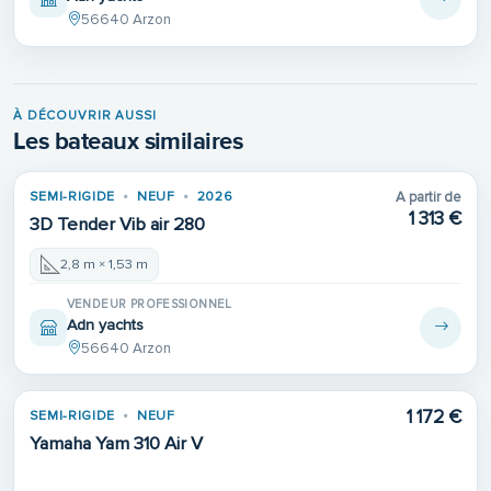
56640 Arzon
À DÉCOUVRIR AUSSI
Les bateaux similaires
SEMI-RIGIDE
NEUF
2026
A partir de
1 313 €
3D Tender Vib air 280
2,8 m × 1,53 m
VENDEUR PROFESSIONNEL
Adn yachts
56640 Arzon
1 172 €
SEMI-RIGIDE
NEUF
Yamaha Yam 310 Air V