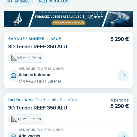
3D Tender
REEF 350 ALU
5 290 €
BARQUE / ANNEXE
NEUF
3D Tender REEF 350 ALU
3,5 m × 1,75 m
VENDEUR PROFESSIONNEL
Atlantic bateaux
44420 Piriac Sur Mer
BATEAU À MOTEUR
NEUF
2026
A partir de
5 290 €
3D Tender REEF 350 ALU
3,5 m × 1,75 m
VENDEUR PROFESSIONNEL
Adn yachts