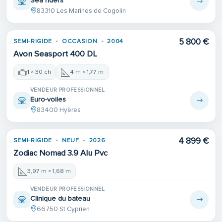
Sea riders
83310 Les Marines de Cogolin
5 800 €
SEMI-RIGIDE
OCCASION
2004
Avon Seasport 400 DL
1 × 30 ch
4 m × 1,77 m
VENDEUR PROFESSIONNEL
Euro-voiles
83400 Hyères
4 899 €
SEMI-RIGIDE
NEUF
2026
Zodiac Nomad 3.9 Alu Pvc
3,97 m × 1,68 m
VENDEUR PROFESSIONNEL
Clinique du bateau
66750 St Cyprien