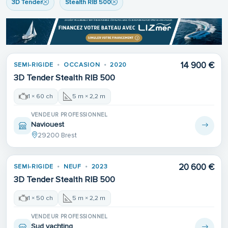
3D Tender
Stealth RIB 500
14 900 €
SEMI-RIGIDE
OCCASION
2020
3D Tender Stealth RIB 500
1 × 60 ch
5 m × 2,2 m
VENDEUR PROFESSIONNEL
Naviouest
29200 Brest
20 600 €
SEMI-RIGIDE
NEUF
2023
3D Tender Stealth RIB 500
1 × 50 ch
5 m × 2,2 m
VENDEUR PROFESSIONNEL
Sud yachting