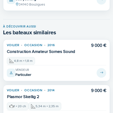
34140 Bouzigues
À DÉCOUVRIR AUSSI
Les bateaux similaires
9 000 €
VOILIER
OCCASION
2016
Construction Amateur Somes Sound
4,8 m × 1,8 m
VENDEUR
Particulier
9 000 €
VOILIER
OCCASION
2014
Plasmor Skellig 2
1 × 20 ch
5,34 m × 2,35 m