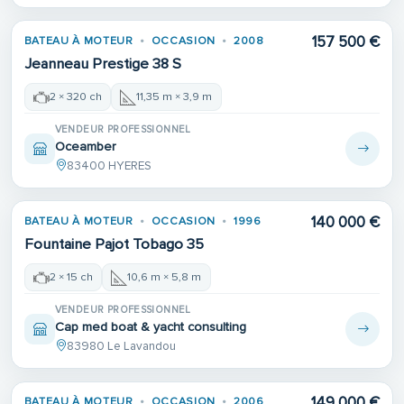
157 500 €
BATEAU À MOTEUR
OCCASION
2008
Jeanneau Prestige 38 S
2 × 320 ch
11,35 m × 3,9 m
VENDEUR PROFESSIONNEL
Oceamber
83400 HYERES
140 000 €
BATEAU À MOTEUR
OCCASION
1996
Fountaine Pajot Tobago 35
2 × 15 ch
10,6 m × 5,8 m
VENDEUR PROFESSIONNEL
Cap med boat & yacht consulting
83980 Le Lavandou
149 000 €
BATEAU À MOTEUR
OCCASION
2006