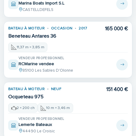
Marina Boats Import S.L
CASTELLDEFELS
165 000 €
BATEAU À MOTEUR
OCCASION
2017
Beneteau Antares 36
11,37 m × 3,85 m
VENDEUR PROFESSIONNEL
RCMarine vendee
85100 Les Sables D'Olonne
151 400 €
BATEAU À MOTEUR
NEUF
Ocqueteau 975
2 × 200 ch
10 m × 3,46 m
VENDEUR PROFESSIONNEL
Lemerle Bateaux
44490 Le Croisic