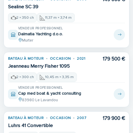
Sealine SC 39
2 × 350 ch
11,37 m × 3,74 m
VENDEUR PROFESSIONNEL
Dalmatia Yachting d.o.o.
Murter
179 500 €
BATEAU À MOTEUR
OCCASION
2021
Jeanneau Merry Fisher 1095
2 × 300 ch
10,45 m × 3,35 m
VENDEUR PROFESSIONNEL
Cap med boat & yacht consulting
83980 Le Lavandou
179 900 €
BATEAU À MOTEUR
OCCASION
2007
Luhrs 41 Convertible