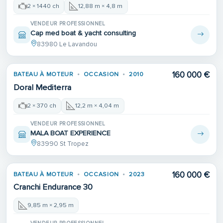
2 × 1440 ch
12,88 m × 4,8 m
VENDEUR PROFESSIONNEL
Cap med boat & yacht consulting
83980 Le Lavandou
160 000 €
BATEAU À MOTEUR
OCCASION
2010
Doral Mediterra
2 × 370 ch
12,2 m × 4,04 m
VENDEUR PROFESSIONNEL
MALA BOAT EXPERIENCE
83990 St Tropez
160 000 €
BATEAU À MOTEUR
OCCASION
2023
Cranchi Endurance 30
9,85 m × 2,95 m