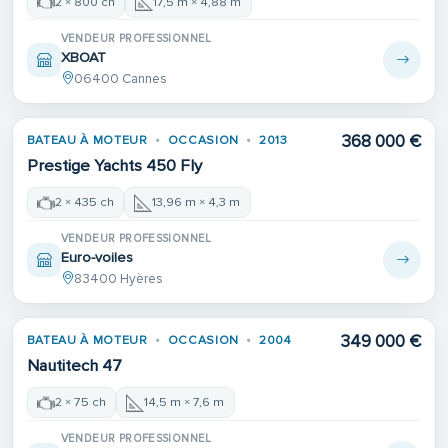
2 × 800 ch
17,5 m × 4,88 m
VENDEUR PROFESSIONNEL
XBOAT
06400 Cannes
368 000 €
BATEAU À MOTEUR
OCCASION
2013
Prestige Yachts 450 Fly
2 × 435 ch
13,96 m × 4,3 m
VENDEUR PROFESSIONNEL
Euro-voiles
83400 Hyères
349 000 €
BATEAU À MOTEUR
OCCASION
2004
Nautitech 47
2 × 75 ch
14,5 m × 7,6 m
VENDEUR PROFESSIONNEL