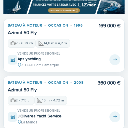
Place de port
169 000 €
BATEAU À MOTEUR
OCCASION
1996
Azimut 50 Fly
2 × 600 ch
14,8 m × 4,2 m
VENDEUR PROFESSIONNEL
Aps yachting
30240 Port Camargue
360 000 €
BATEAU À MOTEUR
OCCASION
2008
Azimut 50 Fly
2 × 715 ch
16 m × 4,72 m
VENDEUR PROFESSIONNEL
J.Olivares Yacht Service
La Manga