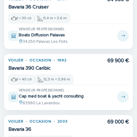
Bavaria 36 Cruiser
1 × 30 ch
11,4 m × 3,6 m
VENDEUR PROFESSIONNEL
Boats Diffusion Palavas
34250 Palavas Les Flots
69 900 €
VOILIER
OCCASION
1992
Bavaria 390 Caribic
1 × 40 ch
12,3 m × 3,99 m
VENDEUR PROFESSIONNEL
Cap med boat & yacht consulting
83980 Le Lavandou
69 000 €
VOILIER
OCCASION
2003
Bavaria 36