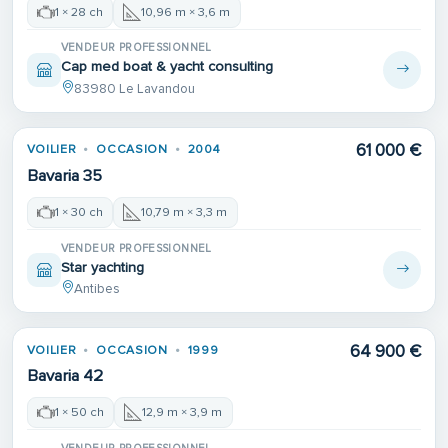
1 × 28 ch
10,96 m × 3,6 m
VENDEUR PROFESSIONNEL
Cap med boat & yacht consulting
83980 Le Lavandou
61 000 €
VOILIER
OCCASION
2004
Bavaria 35
1 × 30 ch
10,79 m × 3,3 m
VENDEUR PROFESSIONNEL
Star yachting
Antibes
64 900 €
VOILIER
OCCASION
1999
Bavaria 42
1 × 50 ch
12,9 m × 3,9 m