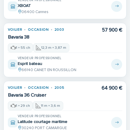
VENDEUR PROFESSIONNEL
XBOAT
06400 Cannes
57 900 €
VOILIER
OCCASION
2003
Bavaria 38
1 × 55 ch
12,3 m × 3,87 m
VENDEUR PROFESSIONNEL
Esprit bateau
66140 CANET EN ROUSSILLON
64 900 €
VOILIER
OCCASION
2005
Bavaria 36 Cruiser
1 × 29 ch
11 m × 3,6 m
VENDEUR PROFESSIONNEL
Latitude courtage maritime
30240 PORT CAMARGUE