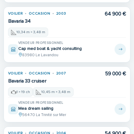
64 900 €
VOILIER
OCCASION
2003
Bavaria 34
10,34 m × 3,48 m
VENDEUR PROFESSIONNEL
Cap med boat & yacht consulting
83980 Le Lavandou
Place de port
59 000 €
VOILIER
OCCASION
2007
Bavaria 33 cruiser
1 × 19 ch
10,45 m × 3,48 m
VENDEUR PROFESSIONNEL
Mea dream sailing
56470 La Trinité sur Mer
54 900 €
VOILIER
OCCASION
2004