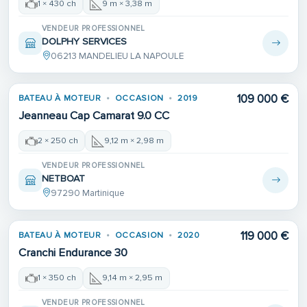
1 × 430 ch
9 m × 3,38 m
VENDEUR PROFESSIONNEL
DOLPHY SERVICES
06213 MANDELIEU LA NAPOULE
109 000 €
BATEAU À MOTEUR
OCCASION
2019
Jeanneau Cap Camarat 9.0 CC
2 × 250 ch
9,12 m × 2,98 m
VENDEUR PROFESSIONNEL
NETBOAT
97290 Martinique
119 000 €
BATEAU À MOTEUR
OCCASION
2020
Cranchi Endurance 30
1 × 350 ch
9,14 m × 2,95 m
VENDEUR PROFESSIONNEL