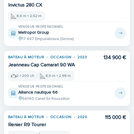
Invictus 280 CX
8,6 m × 2,62 m
VENDEUR PROFESSIONNEL
Metropol Group
17 487 Empuriabrava (Girona)
134 900 €
BATEAU À MOTEUR
OCCASION
2023
Jeanneau Cap Camarat 9.0 WA
2 × 200 ch
8,6 m × 2,98 m
VENDEUR PROFESSIONNEL
Alliance nautique 66
66140 Canet En Roussillon
115 000 €
BATEAU À MOTEUR
OCCASION
2020
Renier R9 Tourer