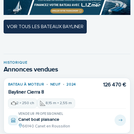
VOIR TOUS LES BATEAUX BAYLINER
HISTORIQUE
Annonces vendues
126 470 €
BATEAU À MOTEUR
NEUF
2024
VENDU
Bayliner Cierra 8
2 × 250 ch
8,15 m × 2,55 m
VENDEUR PROFESSIONNEL
Canet boat plaisance
66140 Canet en Roussillon