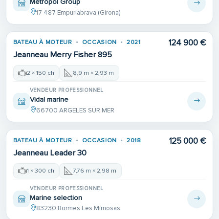
Metropol Group
17 487 Empuriabrava (Girona)
124 900 €
BATEAU À MOTEUR
OCCASION
2021
Jeanneau Merry Fisher 895
2 × 150 ch
8,9 m × 2,93 m
VENDEUR PROFESSIONNEL
Vidal marine
66700 ARGELES SUR MER
125 000 €
BATEAU À MOTEUR
OCCASION
2018
Jeanneau Leader 30
1 × 300 ch
7,76 m × 2,98 m
VENDEUR PROFESSIONNEL
Marine selection
83230 Bormes Les Mimosas