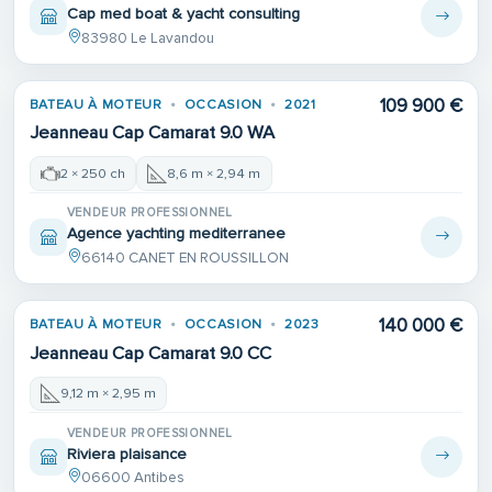
Cap med boat & yacht consulting
83980 Le Lavandou
109 900 €
BATEAU À MOTEUR
OCCASION
2021
Jeanneau Cap Camarat 9.0 WA
2 × 250 ch
8,6 m × 2,94 m
VENDEUR PROFESSIONNEL
Agence yachting mediterranee
66140 CANET EN ROUSSILLON
140 000 €
BATEAU À MOTEUR
OCCASION
2023
Jeanneau Cap Camarat 9.0 CC
9,12 m × 2,95 m
VENDEUR PROFESSIONNEL
Riviera plaisance
06600 Antibes