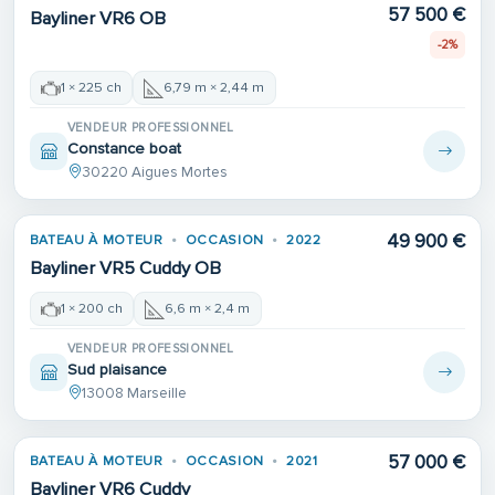
57 500 €
Bayliner VR6 OB
-2%
1 × 225 ch
6,79 m × 2,44 m
VENDEUR PROFESSIONNEL
Constance boat
30220 Aigues Mortes
49 900 €
BATEAU À MOTEUR
OCCASION
2022
Bayliner VR5 Cuddy OB
1 × 200 ch
6,6 m × 2,4 m
VENDEUR PROFESSIONNEL
Sud plaisance
13008 Marseille
57 000 €
BATEAU À MOTEUR
OCCASION
2021
Bayliner VR6 Cuddy