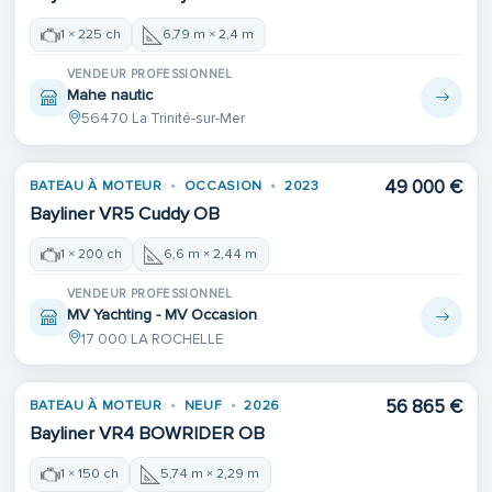
1 × 225 ch
6,79 m × 2,4 m
VENDEUR PROFESSIONNEL
Mahe nautic
56470 La Trinité-sur-Mer
49 000 €
BATEAU À MOTEUR
OCCASION
2023
Bayliner VR5 Cuddy OB
1 × 200 ch
6,6 m × 2,44 m
VENDEUR PROFESSIONNEL
MV Yachting - MV Occasion
17 000 LA ROCHELLE
56 865 €
BATEAU À MOTEUR
NEUF
2026
Bayliner VR4 BOWRIDER OB
1 × 150 ch
5,74 m × 2,29 m