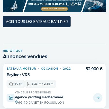
VOIR TOUS LES BATEAUX BAYLINER
HISTORIQUE
Annonces vendues
52 900 €
BATEAU À MOTEUR
OCCASION
2022
VENDU
Bayliner VR5
150 ch
6,23 m × 2,38 m
VENDEUR PROFESSIONNEL
Agence yachting mediterranee
66140 CANET EN ROUSSILLON