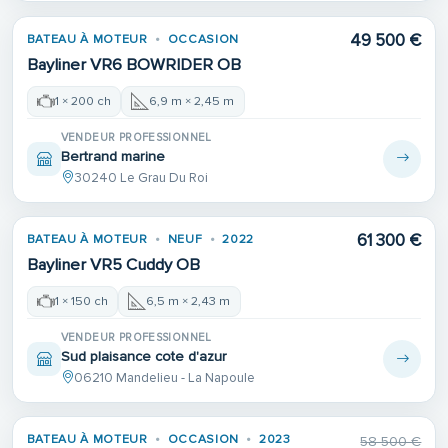
49 500 €
BATEAU À MOTEUR
OCCASION
Bayliner VR6 BOWRIDER OB
1 × 200 ch
6,9 m × 2,45 m
VENDEUR PROFESSIONNEL
Bertrand marine
30240 Le Grau Du Roi
61 300 €
BATEAU À MOTEUR
NEUF
2022
Bayliner VR5 Cuddy OB
1 × 150 ch
6,5 m × 2,43 m
VENDEUR PROFESSIONNEL
Sud plaisance cote d'azur
06210 Mandelieu - La Napoule
BATEAU À MOTEUR
OCCASION
2023
58 500 €