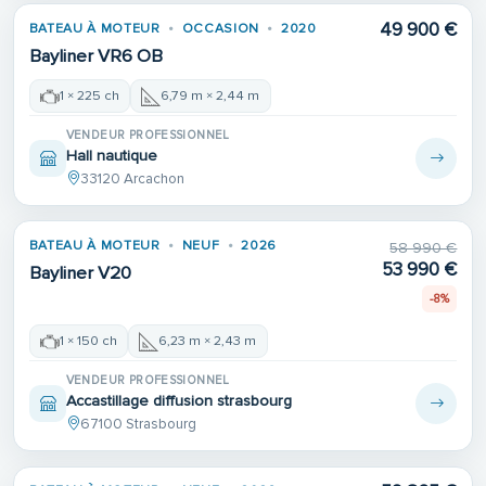
49 900 €
BATEAU À MOTEUR
OCCASION
2020
Bayliner VR6 OB
1 × 225 ch
6,79 m × 2,44 m
VENDEUR PROFESSIONNEL
Hall nautique
33120 Arcachon
BATEAU À MOTEUR
NEUF
2026
58 990 €
53 990 €
Bayliner V20
-8%
1 × 150 ch
6,23 m × 2,43 m
VENDEUR PROFESSIONNEL
Accastillage diffusion strasbourg
67100 Strasbourg