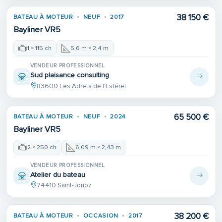
38 150 €
BATEAU À MOTEUR
NEUF
2017
VENDU
Bayliner VR5
1 × 115 ch
5,6 m × 2,4 m
VENDEUR PROFESSIONNEL
Sud plaisance consulting
83600 Les Adrets de l'Estérel
65 500 €
BATEAU À MOTEUR
NEUF
2024
VENDU
Bayliner VR5
2 × 250 ch
6,09 m × 2,43 m
VENDEUR PROFESSIONNEL
Atelier du bateau
74410 Saint-Jorioz
38 200 €
BATEAU À MOTEUR
OCCASION
2017
VENDU